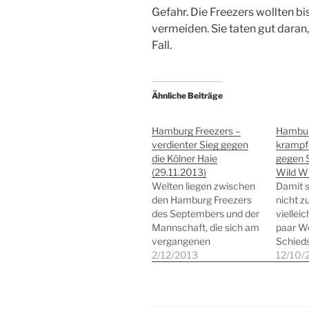
Gefahr. Die Freezers wollten bi
vermeiden. Sie taten gut daran,
Fall.
Ähnliche Beiträge
Hamburg Freezers –
Hambur
verdienter Sieg gegen
krampf
die Kölner Haie
gegen 
(29.11.2013)
Wild W
Welten liegen zwischen
Damit s
den Hamburg Freezers
nicht z
des Septembers und der
viellei
Mannschaft, die sich am
paar W
vergangenen
Schieds
Wochenende in der
2/12/2013
gestrig
12/10/
heimischen O2-World
Hambur
präsentierte. Das
gegen 
Fanherz ist getröstet,
Wild Wi