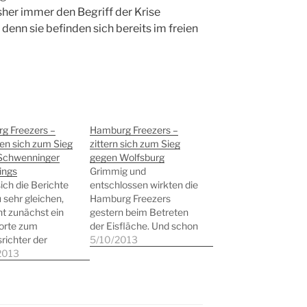
sher immer den Begriff der Krise
 denn sie befinden sich bereits im freien
g Freezers –
Hamburg Freezers –
en sich zum Sieg
zittern sich zum Sieg
Schwenninger
gegen Wolfsburg
ings
Grimmig und
ich die Berichte
entschlossen wirkten die
u sehr gleichen,
Hamburg Freezers
cht zunächst ein
gestern beim Betreten
orte zum
der Eisfläche. Und schon
richter der
nach 30 Sekunden war
5/10/2013
en Partie der
2013
der Puck auch erstmals
g Freezers
auf der richtigen Seite im
die Schwenninger
Netz. Die Mannen um
ngs. Roland
Benoit Laporte waren