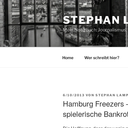
Zum
Inhalt
STEPHAN 
springen
Mein Notizbuch: Journalismus, 
Home
Wer schreibt hier?
VERÖFFENTLICHT
6/10/2013
VON
STEPHAN LAMP
AM
Hamburg Freezers 
spielerische Bankrot