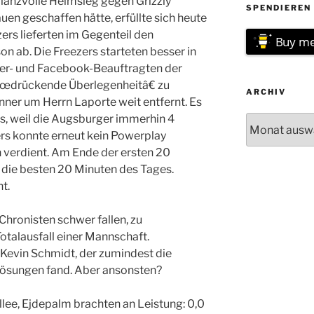
glanzvolle Heimsieg gegen Grizzly
SPENDIEREN 
n geschaffen hätte, erfüllte sich heute
ers lieferten im Gegenteil den
Buy me
on ab. Die Freezers starteten besser in
tter- und Facebook-Beauftragten der
€œdrückende Überlegenheitâ€ zu
ARCHIV
ner um Herrn Laporte weit entfernt. Es
s, weil die Augsburger immerhin 4
Archiv
ers konnte erneut kein Powerplay
verdient. Am Ende der ersten 20
 die besten 20 Minuten des Tages.
t.
Chronisten schwer fallen, zu
otalausfall einer Mannschaft.
Kevin Schmidt, der zumindest die
Lösungen fand. Aber ansonsten?
llee, Ejdepalm brachten an Leistung: 0,0