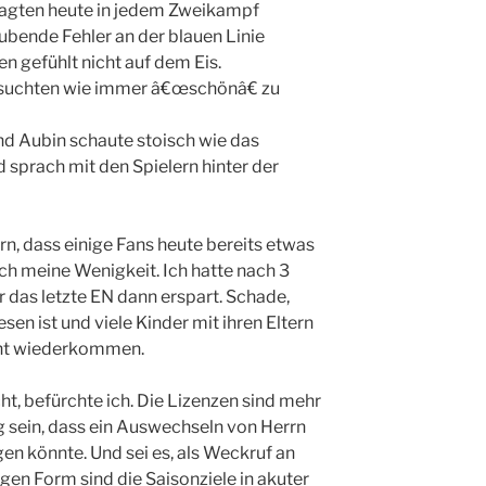
agten heute in jedem Zweikampf
äubende Fehler an der blauen Linie
 gefühlt nicht auf dem Eis.
rsuchten wie immer â€œschönâ€ zu
d Aubin schaute stoisch wie das
 sprach mit den Spielern hinter der
n, dass einige Fans heute bereits etwas
ch meine Wenigkeit. Ich hatte nach 3
 das letzte EN dann erspart. Schade,
en ist und viele Kinder mit ihren Eltern
cht wiederkommen.
ht, befürchte ich. Die Lizenzen sind mehr
 sein, dass ein Auswechseln von Herrn
n könnte. Und sei es, als Weckruf an
gen Form sind die Saisonziele in akuter