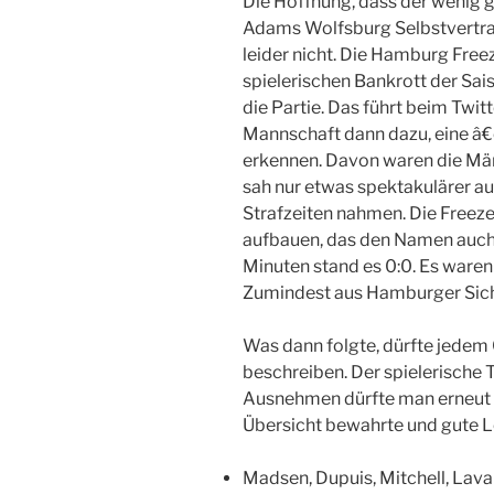
Die Hoffnung, dass der wenig 
Adams Wolfsburg Selbstvertraue
leider nicht. Die Hamburg Freez
spielerischen Bankrott der Sais
die Partie. Das führt beim Twi
Mannschaft dann dazu, eine â
erkennen. Davon waren die Män
sah nur etwas spektakulärer au
Strafzeiten nahmen. Die Freez
aufbauen, das den Namen auch 
Minuten stand es 0:0. Es waren
Zumindest aus Hamburger Sich
Was dann folgte, dürfte jedem 
beschreiben. Der spielerische T
Ausnehmen dürfte man erneut 
Übersicht bewahrte und gute 
Madsen, Dupuis, Mitchell, Lava