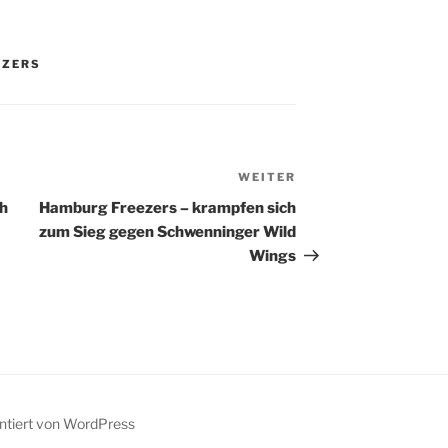
r ist mit
sofort da. Die
eit der
Wolfsburger indes auch.
tenste
Und damit war dieser
iische in der
Spielstand weniger als 2
EZERS
d Herr Aumüller
Minuten nach…
grundsätzlich
g. Das ist
ns jedem
uer und jedem…
WEITER
Nächster
Beitrag
ch
Hamburg Freezers – krampfen sich
zum Sieg gegen Schwenninger Wild
Wings
entiert von WordPress