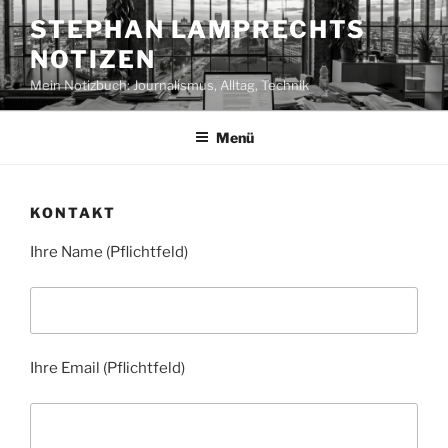
Zum
STEPHAN LAMPRECHTS
Inhalt
NOTIZEN
springen
Mein Notizbuch: Journalismus, Alltag, Technik
Menü
KONTAKT
Ihre Name (Pflichtfeld)
Ihre Email (Pflichtfeld)