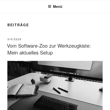
Menü
BEITRÄGE
VERÖFFENTLICHT
3/4/2026
AM
Vom Software-Zoo zur Werkzeugkiste:
Mein aktuelles Setup