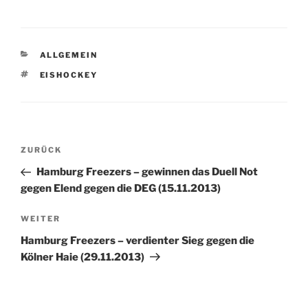
erfolglosen Benoit
Laporte beerben durfte
bzw. musste. Nicht nur
die Fans, sondern auch
KATEGORIEN
ALLGEMEIN
Sponsoren und vor allen
Dingen der sportliche
SCHLAGWÖRTER
EISHOCKEY
Direktor StÃ©phane
Richer…
Beitragsnavigation
Vorheriger
ZURÜCK
Beitrag
Hamburg Freezers – gewinnen das Duell Not
gegen Elend gegen die DEG (15.11.2013)
Nächster
WEITER
Beitrag
Hamburg Freezers – verdienter Sieg gegen die
Kölner Haie (29.11.2013)