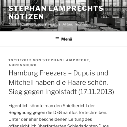
Zum
STEPHAN LAMPRECHTS
Inhalt
NOTIZEN
springen
Mein Notizbuch: Journalismus, Alltag, Technik
Menü
VERÖFFENTLICHT
18/11/2013
VON
STEPHAN LAMPRECHT,
AM
AHRENSBURG
Hamburg Freezers – Dupuis und
Mitchell haben die Haare schön.
Sieg gegen Ingolstadt (17.11.2013)
Eigentlich könnte man den Spielbericht der
Begegnung gegen die DEG
nahtlos fortschreiben.
Unter der eher bescheidenen Leitung des
offensichtlich überforderten Schiedsrichter-Duos