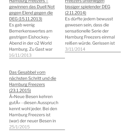
Hamburg Freezers –
Freezers unterliegen
gewinnen das Duell Not
bissiger spielender DEG
gegen Elend gegen die
(2.11.2014)
DEG (15.11.2013)
Es dürfte jedem bewusst
Es gab wenig
gewesen sein, dass die
Bemerkenswertes am
sensationelle Serie der
gestrigen Eishockey-
Hamburg Freezers einmal
Abend in der o2 World
reißen würde. Gerissen ist
Hamburg. Zu Gast war
sie leider in dem
3/11/2014
die DEG aus Düsseldorf,
16/11/2013
psychologisch
aktuell der Kader mit
unglücklichen Moment
dem mit Abstand größten
vor der Länderspielpause
Das Gesabbel vom
Unvermögen. Wer in die
und mit einer ganz
nächsten Schritt und die
mit Kinderflaum
schlechten sportlichen
Hamburg Freezers
zugewucherten
Leistung. Der Nachmittag
(23.1.2015)
Movember-Gesichter der
fing für den Chronisten
Â»Neue Besen kehren
Düsseldorfer Spieler
bereits misslich an, als die
gutÂ« - diesen Ausspruch
schaute, weiss auch,
Düsseldorfer Nummer 9,
kennt wohl jeder. Bei den
warum das so ist. Die
Davies,…
Hamburg Freezers ist
Mannschaft ist jung,
(war) der neuer Besen in
unerfahren…
diesem Sinne Co-Trainer
25/1/2015
Serge Aubin, der den