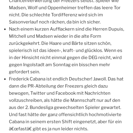
Chancenverwertung der Freezers selbst. Spieler wie
Madsen, Wolf und Oppenheimer treffen das leere Tor
nicht. Die schlechte Tordifferenz wird sich im
Saisonverlauf noch rächen, da bin ich sicher.
Nach einem kurzen Aufflackern sind die Herren Dupuis,
Mitchell und Madsen wieder in die alte Form
zurückgekehrt. Die Haare und Bärte sitzen schön,
spielerisch ist das ideen-, kraft- und glücklos. Wenn es
in der Hinsicht nicht einmal gegen die DEG reicht, wird
gegen Ingolstadt am Sonntag ein bisschen mehr
gefordert sein.
Frederick Cabana ist endlich Deutscher! Jawoll. Das hat
dann die PR-Abteilung der Freezers gleich dazu
bewogen, Twitter und Facebook mit Nachrichten
vollzuschreiben, als hätte die Mannschaft nur auf den
aus der 2. Bundesliga gewechselten Spieler gewartet.
Und fast hätte der ganz offensichtlich hochmotivierte
Cabana in seinem ersten Shift eingenetzt, aber für ein
â€œfastâ€ gibt es ja nun leider nichts.