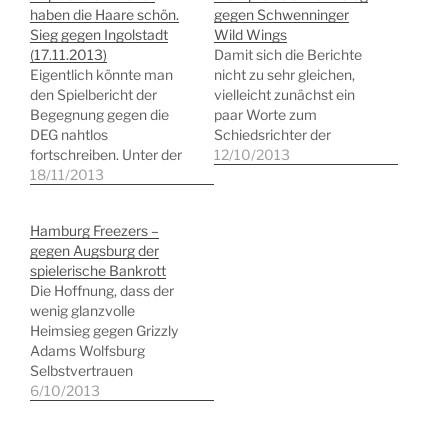
haben die Haare schön.
gegen Schwenninger
Sieg gegen Ingolstadt
Wild Wings
(17.11.2013)
Damit sich die Berichte
Eigentlich könnte man
nicht zu sehr gleichen,
den Spielbericht der
vielleicht zunächst ein
Begegnung gegen die
paar Worte zum
DEG nahtlos
Schiedsrichter der
fortschreiben. Unter der
gestrigen Partie der
12/10/2013
eher bescheidenen
18/11/2013
Hamburg Freezers gegen
Leitung des offensichtlich
die Schwenninger Wild
überforderten
Wings. Roland Aumüller
Hamburg Freezers –
Schiedsrichter-Duos
ist mit Sicherheit der
gegen Augsburg der
Bauer und Vogl (um das
umstrittenste
spielerische Bankrott
hässliche Wort der
Unparteiische in der DEL.
Die Hoffnung, dass der
Schieberei mal zu
Und Herr Aumüller pfeift
wenig glanzvolle
vermeiden) ging es am
grundsätzlich einseitig.
Heimsieg gegen Grizzly
gestrigen Tage gegen
Das ist übrigens jedem
Adams Wolfsburg
den ERC Ingolstadt. Die
Zuschauer und jedem…
Selbstvertrauen
Ingolstädter hatten wohl
geschaffen hätte, erfüllte
6/10/2013
den Schiedsrichtern ein
sich heute leider nicht.
eigenes…
Die Hamburg Freezers