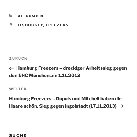
lieferten im Gegenteil den
spielerischen Bankrott
der Saison ab. Die
KATEGORIEN
ALLGEMEIN
Freezers starteten besser
in die Partie. Das führt
SCHLAGWÖRTER
EISHOCKEY
,
FREEZERS
beim Twitter- und
Facebook-Beauftragten
der Mannschaft dann
dazu, eine
Beitragsnavigation
â€œdrückende…
Vorheriger
ZURÜCK
Beitrag
Hamburg Freezers – dreckiger Arbeitssieg gegen
den EHC München am 1.11.2013
Nächster
WEITER
Beitrag
Hamburg Freezers – Dupuis und Mitchell haben die
Haare schön. Sieg gegen Ingolstadt (17.11.2013)
SUCHE