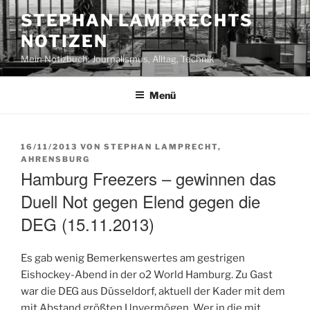
Zum
STEPHAN LAMPRECHTS
Inhalt
NOTIZEN
springen
Mein Notizbuch: Journalismus, Alltag, Technik
Menü
VERÖFFENTLICHT
16/11/2013
VON
STEPHAN LAMPRECHT,
AM
AHRENSBURG
Hamburg Freezers – gewinnen das
Duell Not gegen Elend gegen die
DEG (15.11.2013)
Es gab wenig Bemerkenswertes am gestrigen
Eishockey-Abend in der o2 World Hamburg. Zu Gast
war die DEG aus Düsseldorf, aktuell der Kader mit dem
mit Abstand größten Unvermögen. Wer in die mit