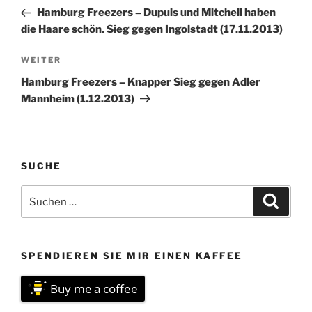
Beitrag
Hamburg Freezers – Dupuis und Mitchell haben
die Haare schön. Sieg gegen Ingolstadt (17.11.2013)
Nächster
WEITER
Beitrag
Hamburg Freezers – Knapper Sieg gegen Adler
Mannheim (1.12.2013)
SUCHE
Suchen
Suche
nach:
SPENDIEREN SIE MIR EINEN KAFFEE
Buy me a coffee