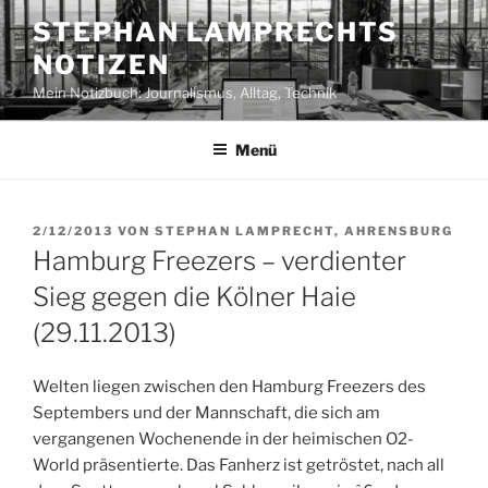
Zum
STEPHAN LAMPRECHTS
Inhalt
NOTIZEN
springen
Mein Notizbuch: Journalismus, Alltag, Technik
Menü
VERÖFFENTLICHT
2/12/2013
VON
STEPHAN LAMPRECHT, AHRENSBURG
AM
Hamburg Freezers – verdienter
Sieg gegen die Kölner Haie
(29.11.2013)
Welten liegen zwischen den Hamburg Freezers des
Septembers und der Mannschaft, die sich am
vergangenen Wochenende in der heimischen O2-
World präsentierte. Das Fanherz ist getröstet, nach all