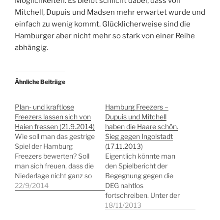
Möglichkeiten. Es bleibt schlicht dabei, dass von
Mitchell, Dupuis und Madsen mehr erwartet wurde und
einfach zu wenig kommt. Glücklicherweise sind die
Hamburger aber nicht mehr so stark von einer Reihe
abhängig.
Ähnliche Beiträge
Plan- und kraftlose
Hamburg Freezers –
Freezers lassen sich von
Dupuis und Mitchell
Haien fressen (21.9.2014)
haben die Haare schön.
Wie soll man das gestrige
Sieg gegen Ingolstadt
Spiel der Hamburg
(17.11.2013)
Freezers bewerten? Soll
Eigentlich könnte man
man sich freuen, dass die
den Spielbericht der
Niederlage nicht ganz so
Begegnung gegen die
hoch war wie zuvor?
22/9/2014
DEG nahtlos
Oder einfach das sehen,
fortschreiben. Unter der
was sie war. Die 8.
eher bescheidenen
18/11/2013
Niederlage in Folge?
Leitung des offensichtlich