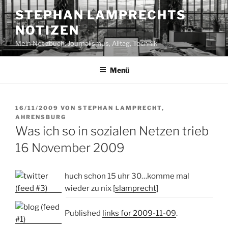
Zum
STEPHAN LAMPRECHTS
Inhalt
NOTIZEN
springen
Mein Notizbuch: Journalismus, Alltag, Technik
Menü
VERÖFFENTLICHT
16/11/2009
VON
STEPHAN LAMPRECHT,
AM
AHRENSBURG
Was ich so in sozialen Netzen trieb
16 November 2009
huch schon 15 uhr 30…komme mal
wieder zu nix [
slamprecht
]
Published
links for 2009-11-09
.