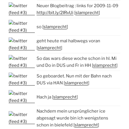
Neuer Blogbeitrag : links for 2009-11-09
http://bit.ly/2IRvUi
[
slamprecht
]
so [
slamprecht
]
geht heute mal halbwegs voran
[
slamprecht
]
So das wars diese woche schon in hl. Mi
und Do in DUS und Fr in HH [
slamprecht
]
So geboardet. Nun mit der Bahn nach
DUS via HAN [
slamprecht
]
Hach ja [
slamprecht
]
Nachdem mein ursprünglicher ice
abgesagt wurde bin ich wenigstens
schon in bielefeld [
slamprecht
]