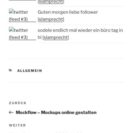
[
slamprecht
]
Guten morgen liebe follower
[
slamprecht
]
sodele endlich mal wieder ein büro tag in
hl [
slamprecht
]
KATEGORIEN
ALLGEMEIN
Beitragsnavigation
Vorheriger
ZURÜCK
Beitrag
Mockflow – Mockups online gestalten
Nächster
WEITER