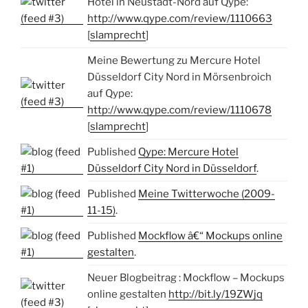
Hotel in Neustadt-Nord auf Qype:
http://www.qype.com/review/1110663
[
slamprecht
]
Meine Bewertung zu Mercure Hotel
Düsseldorf City Nord in Mörsenbroich
auf Qype:
http://www.qype.com/review/1110678
[
slamprecht
]
Published
Qype: Mercure Hotel
Düsseldorf City Nord in Düsseldorf
.
Published
Meine Twitterwoche (2009-
11-15)
.
Published
Mockflow â€“ Mockups online
gestalten
.
Neuer Blogbeitrag : Mockflow – Mockups
online gestalten
http://bit.ly/19ZWjq