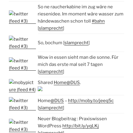
So ne raucherkabine im zug wäre ne
riesenidee. Im moment wäre wasser zum
händewaschen schon toll
#bahn
[
slamprecht
]
So, bochum [
slamprecht
]
Wow in essen sieht man die sonne. Für
mich das erste mal seit 7 tagen
[
slamprecht
]
Shared
Home@DUS
.
Home
@DUS
–
http://moby.to/jeeq5c
[
slamprecht
]
Neuer Blogbeitrag : Praxiswissen
WordPress
http://bit.ly/yqLKj