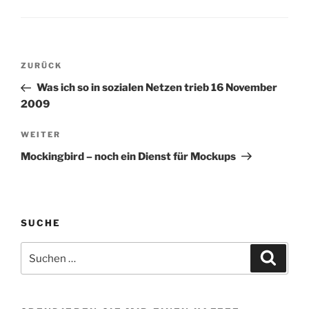
stinkend wie die Stadt
selbst # Erstmal
Frühstück # So guten
morgen Ihr Lieben…
Beitragsnavigation
Vorheriger
ZURÜCK
Beitrag
Was ich so in sozialen Netzen trieb 16 November
2009
Nächster
WEITER
Beitrag
Mockingbird – noch ein Dienst für Mockups
SUCHE
Suchen
Suche
nach: