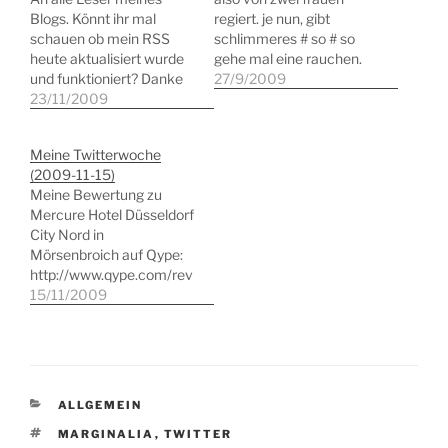
Blogs. Könnt ihr mal
regiert. je nun, gibt
schauen ob mein RSS
schlimmeres # so # so
heute aktualisiert wurde
gehe mal eine rauchen.
und funktioniert? Danke
und wehe mir followen
27/9/2009
#RSS [slamprecht] Warte
23/11/2009
wegen dieses tweets
auf den ice nach berlin
gleich wieder diverse
[slamprecht] Heute dann
ratgeber #spam # so
Meine Twitterwoche
strategie meeting web
gewählt hamma,
(2009-11-15)
2.0 [slamprecht] So
frühstücken warn mehr
Meine Bewertung zu
demnächst taucht
und schwiegermutter
Mercure Hotel Düsseldorf
spandau auf [slamprecht]
kann in die renovierrte
City Nord in
Sehr produktives und
wohnung ziehen. # wie…
Mörsenbroich auf Qype:
interessantes meeting
http://www.qype.com/rev
zur strategie [slamprecht]
iew/1110678 # Meine
15/11/2009
Jetzt warte…
Bewertung zu Best
Western Ascot Hotel in
Neustadt-Nord auf Qype:
http://www.qype.com/rev
iew/1110663 # Die DB
KATEGORIEN
ALLGEMEIN
Lounge in DUS ist
genauso trüb und
SCHLAGWÖRTER
MARGINALIA
,
TWITTER