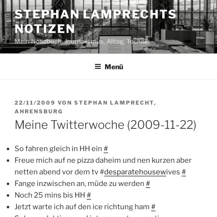
Zum
STEPHAN LAMPRECHTS
Inhalt
NOTIZEN
springen
Mein Notizbuch: Journalismus, Alltag, Technik
Menü
VERÖFFENTLICHT
22/11/2009
VON
STEPHAN LAMPRECHT,
AM
AHRENSBURG
Meine Twitterwoche (2009-11-22)
So fahren gleich in HH ein
#
Freue mich auf ne pizza daheim und nen kurzen aber
netten abend vor dem tv #
desparatehousew
ives
#
Fange inzwischen an, müde zu werden
#
Noch 25 mins bis HH
#
Jetzt warte ich auf den ice richtung ham
#