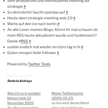
Sehr produktives und interessantes meeting zur
strategie
#
So demnächst taucht spandau auf
#
Heute dann strategie meeting web 2.0
#
Warte auf den ice nach berlin
#
An alle Leser meines Blogs. Könnt ihr mal schauen ob
mein RSS heute aktualisiert wurde und funktioniert?
Danke #
RSS
#
sodele endlich mal wieder ein büro tag in hl
#
Guten morgen liebe follower
#
Powered by
Twitter Tools
Ähnliche Beiträge
Was ich so in sozialen
Meine Twitterwoche
Netzen trieb 23
(2009-09-27)
November 2009
so nun wird deutschland
An alle Leser meines
also von zwei frauen