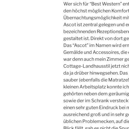
Wer sich für “Best Western” ent
den höchst möglichen Komfort 
Übernachtungsmöglichkeit mit g
Ascot ist zentral gelegen und 
bezeichnenden Rezeptionsberei
gestaltet ist. Direkt von dort 
Das “Ascot” im Namen wird erns
Gemälde und Accessoires, die e
war denn auch mein Zimmer ges
Cottage-Landhausstil jetzt nic
da ja drüber hinwegsehen. Das
sauber (ebenfalls die Matratze
kleinen Arbeitsplatz konnte ich
gehörten neben dem geräumige
sowie der im Schrank versteck
einen sehr guten Eindruck bei
ausreichend groß und in sehr g
üblichen Problemecken, auf di
Blick fällt, gab es nicht die S