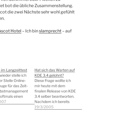
et bot die übliche Zusammenstellung.
cot die zwei Nächste sehr wohl gefühlt
en.
Ascot Hotel
– Ich bin
slamprecht
– auf
 im Langzeittest
Hat sich das Warten auf
ieder stelle ich
KDE 3.4 gelohnt?
er Stelle Online-
Diese Frage wollte ich
ge für das Zeit-
mir heute mit dem
lbstmanagement
finalen Release von KDE
e oftmals einen
3.4 selber beantworten.
äufig aber auch
007
Nachdem ich bereits
enig
eine Betaversion
19/3/2005
echenden
während der
ck machen.
Niederschrift zum "KDE