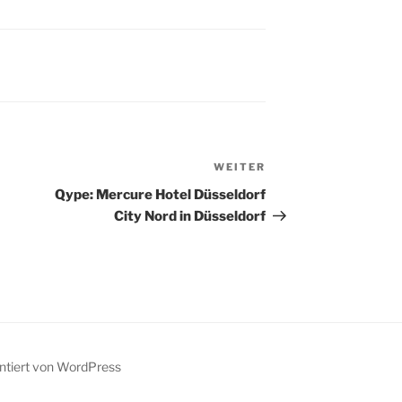
en unterziehe
Buch":http://www.kde-
oser Folge das
buch.info mit Konstruct
er andere
zusammengebaut hatte,
t einem längeren
installierte ich heute auf
est. Den Anfang
einem Produktivsystem
IScrybe, mit dem
die nicht offiziellen
h in den…
RPMs für Suse 9.1.
*Kleine Bitte an die
Packer! Wenn Ihr…
WEITER
Nächster
Beitrag
Qype: Mercure Hotel Düsseldorf
City Nord in Düsseldorf
entiert von WordPress