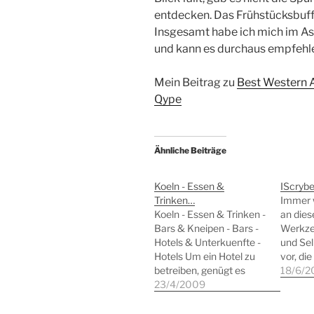
entdecken. Das Frühstücksbuff
Insgesamt habe ich mich im As
und kann es durchaus empfehl
Mein Beitrag zu
Best Western 
Qype
Ähnliche Beiträge
Koeln - Essen &
IScrybe
Trinken…
Immer w
Koeln - Essen & Trinken -
an dies
Bars & Kneipen - Bars -
Werkzeu
Hotels & Unterkuenfte -
und Se
Hotels Um ein Hotel zu
vor, di
betreiben, genügt es
viel, h
18/6/2
nicht, "Hotel" an die
23/4/2009
einen w
Wand zu schreiben. Zu
verspr
einem Hotel gehört
Eindru