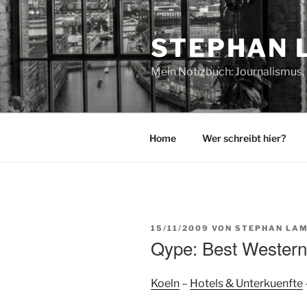
Zum
Inhalt
STEPHAN 
springen
Mein Notizbuch: Journalismus, 
Home
Wer schreibt hier?
VERÖFFENTLICHT
15/11/2009
VON
STEPHAN LAM
AM
Qype: Best Western 
Koeln
–
Hotels & Unterkuenfte