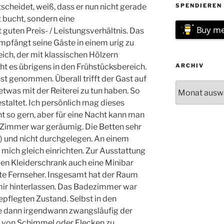
scheidet, weiß, dass er nun nicht gerade
SPENDIEREN 
bucht, sondern eine
Buy me
uten Preis- / Leistungsverhältnis. Das
empfängt seine Gäste in einem urig zu
ch, der mit klassischen Hölzern
geht es übrigens in den Frühstücksbereich.
ARCHIV
t genommen. Überall trifft der Gast auf
Archiv
twas mit der Reiterei zu tun haben. So
taltet. Ich persönlich mag dieses
ht so gern, aber für eine Nacht kann man
 Zimmer war geräumig. Die Betten sehr
!) und nicht durchgelegen. An einem
 mich gleich einrichten. Zur Ausstattung
n Kleiderschrank auch eine Minibar
te Fernseher. Insgesamt hat der Raum
 mir hinterlassen. Das Badezimmer war
epflegten Zustand. Selbst in den
e dann irgendwann zwangsläufig der
pur von Schimmel oder Flecken zu