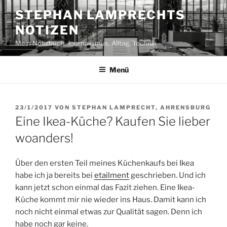
Zum
STEPHAN LAMPRECHTS
Inhalt
NOTIZEN
springen
Mein Notizbuch: Journalismus, Alltag, Technik
Menü
VERÖFFENTLICHT
23/1/2017
VON
STEPHAN LAMPRECHT, AHRENSBURG
AM
Eine Ikea-Küche? Kaufen Sie lieber
woanders!
Über den ersten Teil meines Küchenkaufs bei Ikea
habe ich ja bereits bei
etailment
geschrieben. Und ich
kann jetzt schon einmal das Fazit ziehen. Eine Ikea-
Küche kommt mir nie wieder ins Haus. Damit kann ich
noch nicht einmal etwas zur Qualität sagen. Denn ich
habe noch gar keine.