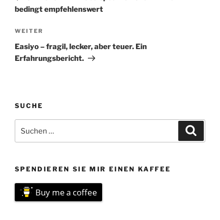
bedingt empfehlenswert
Nächster
WEITER
Beitrag
Easiyo – fragil, lecker, aber teuer. Ein
Erfahrungsbericht.
SUCHE
Suchen
Suche
nach:
SPENDIEREN SIE MIR EINEN KAFFEE
Buy me a coffee