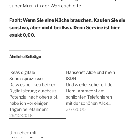
super Musik in der Warteschleife.
Fazit: Wenn Sie eine Küche brauchen. Kaufen Sie sie
sonstwo, aber nicht bei Ikea. Denn Service ist hier
exakt 0,00.
Ähnliche Beiträge
Ikeas digitale
Hansenet Alice und mein
Scheissprozesse
ISDN
Dass es bei Ikea bei der
Und wieder scheitert der
Digitalisierung durchaus
Herr Lamprecht am
Potenzial nach oben gibt,
schlichten Telefonieren
habe ich vor einigen
mit der schönen Alice...
Tagen bei etailment
3/7/2005
geschrieben. Während es
29/12/2016
von meiner
Küchenbestellung noch
Umziehen mit
nichts weiter zu berichten