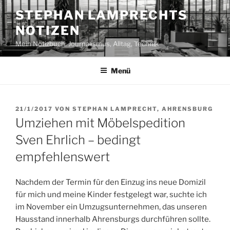
Zum
STEPHAN LAMPRECHTS
Inhalt
NOTIZEN
springen
Mein Notizbuch: Journalismus, Alltag, Technik
Menü
VERÖFFENTLICHT
21/1/2017
VON
STEPHAN LAMPRECHT, AHRENSBURG
AM
Umziehen mit Möbelspedition
Sven Ehrlich – bedingt
empfehlenswert
Nachdem der Termin für den Einzug ins neue Domizil
für mich und meine Kinder festgelegt war, suchte ich
im November ein Umzugsunternehmen, das unseren
Hausstand innerhalb Ahrensburgs durchführen sollte.