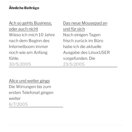
Ähnliche Beiträge
Ach so gehts Business,
Das neue Mousepad an
oder auch nicht
und für sich
Wieso ich mich 10 Jahre
Nach einigen Tagen
nach dem Beginn des
frisch zurück im Büro
Internetboom immer
habe ich die aktuelle
noch wie am Anfang
Ausgabe des LinuxUSER
fühle.
vorgefunden. Die
30/5/2005
Redaktion feiert das
23/5/2005
fünfjährige Bestehen des
Heftes. In einem
Alice und weiter gings
hartumgekämpften
Die Wirrungen bis zum
Markt in einem
ersten Telefonat gingen
Nischensegment eine
weiter
beachtliche Leistung.
6/7/2005
Meine Hochachtung!
Anlässlich des Jubiläums
befindet sich im Heft ein
Mousepad.
Normalerweise mag ich