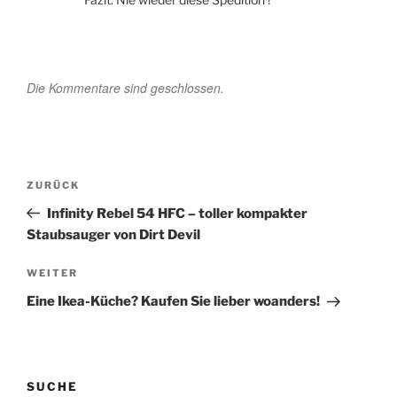
Die Kommentare sind geschlossen.
Beitragsnavigation
Vorheriger
ZURÜCK
Beitrag
Infinity Rebel 54 HFC – toller kompakter
Staubsauger von Dirt Devil
Nächster
WEITER
Beitrag
Eine Ikea-Küche? Kaufen Sie lieber woanders!
SUCHE