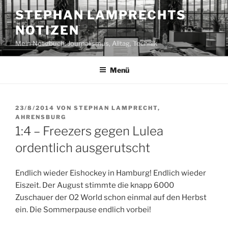
Zum
STEPHAN LAMPRECHTS
Inhalt
NOTIZEN
springen
Mein Notizbuch: Journalismus, Alltag, Technik
Menü
VERÖFFENTLICHT
23/8/2014
VON
STEPHAN LAMPRECHT,
AM
AHRENSBURG
1:4 – Freezers gegen Lulea
ordentlich ausgerutscht
Endlich wieder Eishockey in Hamburg! Endlich wieder
Eiszeit. Der August stimmte die knapp 6000
Zuschauer der O2 World schon einmal auf den Herbst
ein. Die Sommerpause endlich vorbei!