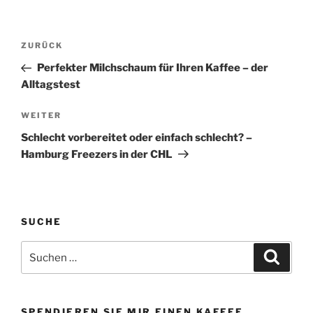
Beitragsnavigation
Vorheriger
ZURÜCK
Beitrag
Perfekter Milchschaum für Ihren Kaffee – der
Alltagstest
Nächster
WEITER
Beitrag
Schlecht vorbereitet oder einfach schlecht? –
Hamburg Freezers in der CHL
SUCHE
Suchen
Suche
nach:
SPENDIEREN SIE MIR EINEN KAFFEE