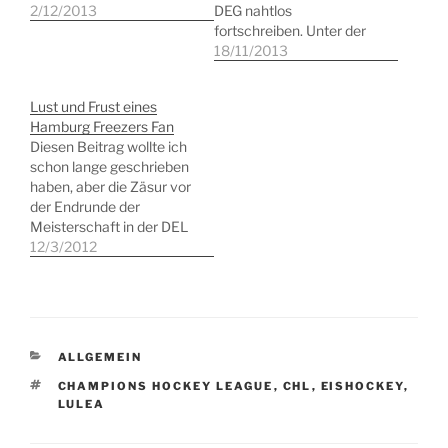
Wochenende in der
2/12/2013
DEG nahtlos
heimischen O2-World
fortschreiben. Unter der
präsentierte. Das Fanherz
eher bescheidenen
18/11/2013
ist getröstet, nach all dem
Leitung des offensichtlich
Spott nun auch mal
überforderten
Lust und Frust eines
Schlagzeilen wie â€œdas
Schiedsrichter-Duos
Hamburg Freezers Fan
heißeste Team der
Bauer und Vogl (um das
Diesen Beitrag wollte ich
Ligaâ€ zu lesen. Das
hässliche Wort der
schon lange geschrieben
perfekte Wochenende
Schieberei mal zu
haben, aber die Zäsur vor
begann am Freitag mit
vermeiden) ging es am
der Endrunde der
dem Besuch…
gestrigen Tage gegen
Meisterschaft in der DEL
den ERC Ingolstadt. Die
scheint endlich der
12/3/2012
Ingolstädter hatten wohl
richtige Zeitpunkt dafür
den Schiedsrichtern ein
zu sein. Eishockey - das
eigenes…
ist der schnellste,
körperbetonste
Mannschaftssport. Meine
KATEGORIEN
ALLGEMEIN
Eishockey-Sozialisation
geht auf Kindertage
SCHLAGWÖRTER
CHAMPIONS HOCKEY LEAGUE
,
CHL
,
EISHOCKEY
,
LULEA
zurück, als ich einen Erich
Kühnhackl oder Gerd
Trunschka gebannt…