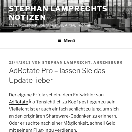
Zum
STEPHAN LAMPRECHTS
Inhalt
NOTIZEN
springen
Mein Notizbuch: Journalismus, Alltag, Technik
Menü
VERÖFFENTLICHT
21/4/2013
VON
STEPHAN LAMPRECHT, AHRENSBURG
AM
AdRotate Pro – lassen Sie das
Update lieber
Der eigene Erfolg scheint dem Entwickler von
AdRotate
Â offensichtlich zu Kopf gestiegen zu sein.
Vielleicht ist er auch einfach schlicht zu jung, um sich
an den originären Shareware-Gedanken zu erinnern.
Oder er suchte nach einer Möglichkeit, schnell Geld
mit seinem Plug-in zu verdienen.