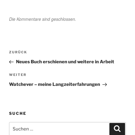
Die Kommentare sind geschlossen.
Beitragsnavigation
Vorheriger
ZURÜCK
Beitrag
Neues Buch erschienen und weitere in Arbeit
Nächster
WEITER
Beitrag
Watchever – meine Langzeiterfahrungen
SUCHE
Suchen
Suche
nach: