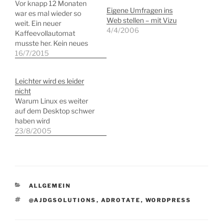
Vor knapp 12 Monaten
Eigene Umfragen ins
war es mal wieder so
Web stellen – mit Vizu
weit. Ein neuer
4/4/2006
Kaffeevollautomat
musste her. Kein neues
Modell, aber unsere
16/7/2015
bisher intensiv genutzte
Saeco Royal Cappuccino
Leichter wird es leider
sollte zugunsten eines
nicht
jüngeren Geräts Platz
Warum Linux es weiter
schaffen. Die beiden
auf dem Desktop schwer
Parameter Preis und
haben wird
Verfügbarkeit entschied
23/8/2005
nach einiger Recherche
das Unternehmen
Notebooksbilliger.de für
sich. Zur Abwicklung…
KATEGORIEN
ALLGEMEIN
SCHLAGWÖRTER
@AJDGSOLUTIONS
,
ADROTATE
,
WORDPRESS