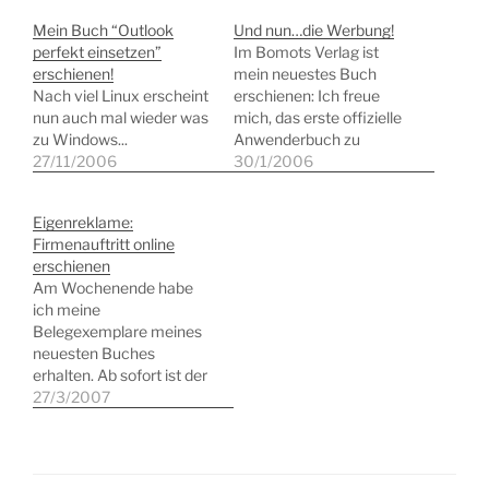
Mein Buch “Outlook
Und nun…die Werbung!
perfekt einsetzen”
Im Bomots Verlag ist
erschienen!
mein neuestes Buch
Nach viel Linux erscheint
erschienen: Ich freue
nun auch mal wieder was
mich, das erste offizielle
zu Windows...
Anwenderbuch zu
27/11/2006
Textmaker 2006
30/1/2006
geschrieben zu haben,
der smarten
Eigenreklame:
Textverarbeitung aus
Firmenauftritt online
dem Hause Softmaker,
erschienen
das als einer der wenigen
Am Wochenende habe
Hersteller auch
ich meine
Linuxversionen seiner
Belegexemplare meines
Programme anbietet.
neuesten Buches
TextMaker 2005, das
erhalten. Ab sofort ist der
offizielle
Reihe â€žErfolgreich
27/3/2007
Anwenderhandbuch bei
selbstständigâ€œ des
Amazon bestellen.
Redline-Verlags mein
Buch â€žFirmenauftritt
onlineâ€œ erhältlich. Der