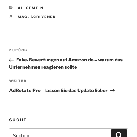
Leser erhält damit in
KATEGORIEN
ALLGEMEIN
komprimierter Form die
Lehren und Erfahrungen
SCHLAGWÖRTER
MAC
,
SCRIVENER
aus meine mehr als 10
Jahren im Online-
Geschäft.
Fragestellungen, die im
Beitragsnavigation
Buch behandelt werden:
Vorheriger
ZURÜCK
Wie…
Beitrag
Fake-Bewertungen auf Amazon.de – warum das
Unternehmen reagieren sollte
Nächster
WEITER
Beitrag
AdRotate Pro – lassen Sie das Update lieber
SUCHE
Suchen
Suche