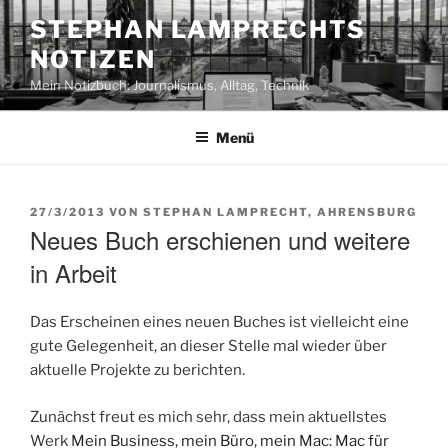
Zum
STEPHAN LAMPRECHTS
Inhalt
NOTIZEN
springen
Mein Notizbuch: Journalismus, Alltag, Technik
Menü
VERÖFFENTLICHT
27/3/2013
VON
STEPHAN LAMPRECHT, AHRENSBURG
AM
Neues Buch erschienen und weitere
in Arbeit
Das Erscheinen eines neuen Buches ist vielleicht eine
gute Gelegenheit, an dieser Stelle mal wieder über
aktuelle Projekte zu berichten.
Zunächst freut es mich sehr, dass mein aktuellstes
Werk
Mein Business, mein Büro, mein Mac: Mac für