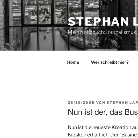
Zum
Inhalt
STEPHAN 
springen
Mein Notizbuch: Journalismus, 
Home
Wer schreibt hier?
VERÖFFENTLICHT
26/10/2009
VON
STEPHAN LA
AM
Nun ist der, das Bu
Nun ist die neueste Kreation 
Kiosken erhältlich. Der “Busine