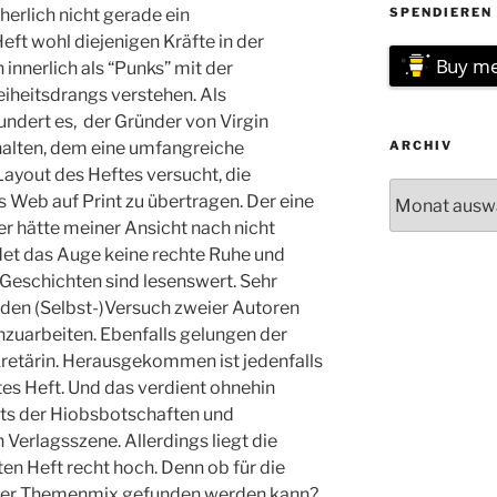
herlich nicht gerade ein
SPENDIEREN 
ft wohl diejenigen Kräfte in der
Buy me
 innerlich als “Punks” mit der
iheitsdrangs verstehen. Als
ndert es, der Gründer von Virgin
rhalten, dem eine umfangreiche
ARCHIV
ayout des Heftes versucht, die
Archiv
s Web auf Print zu übertragen. Der eine
r hätte meiner Ansicht nach nicht
det das Auge keine rechte Ruhe und
 Geschichten sind lesenswert. Sehr
 den (Selbst-)Versuch zweier Autoren
hzuarbeiten. Ebenfalls gelungen der
retärin. Herausgekommen ist jedenfalls
tes Heft. Und das verdient ohnehin
ts der Hiobsbotschaften und
Verlagsszene. Allerdings liegt die
en Heft recht hoch. Denn ob für die
cher Themenmix gefunden werden kann?