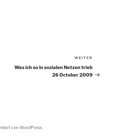
Obwohl ja nun selbst
schon eine Weile in der
Branche, kannte ich
Tobias bisher nicht, aber
je nun, das heißt ja noch
nichts. Das Traffic…
WEITER
Nächster
Beitrag
Was ich so in sozialen Netzen trieb
26 October 2009
entiert von WordPress