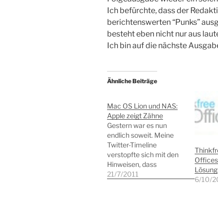
Ich befürchte, dass der Redakti
berichtenswerten “Punks” ausg
besteht eben nicht nur aus laut
Ich bin auf die nächste Ausga
Ähnliche Beiträge
Mac OS Lion und NAS:
Apple zeigt Zähne
Gestern war es nun
endlich soweit. Meine
Twitter-Timeline
Thinkfr
verstopfte sich mit den
Offices
Hinweisen, dass
Lösung
â€œLionâ€ nun endlich
21/7/2011
6/10/
erscheint. Einige
Follower waren dann
auch so freundlich, den
aktuellen Fortschritt des