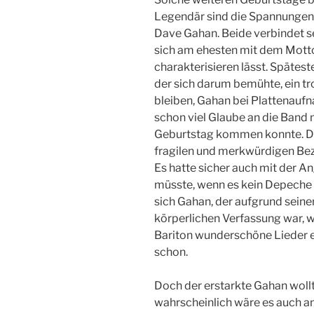
Legendär sind die Spannungen
Dave Gahan. Beide verbindet se
sich am ehesten mit dem Motto
charakterisieren lässt. Spätest
der sich darum bemühte, ein tr
bleiben, Gahan bei Plattenauf
schon viel Glaube an die Band 
Geburtstag kommen konnte. Dass
fragilen und merkwürdigen Be
Es hatte sicher auch mit der An
müsste, wenn es kein Depeche 
sich Gahan, der aufgrund seine
körperlichen Verfassung war, 
Bariton wunderschöne Lieder ei
schon.
Doch der erstarkte Gahan wollt
wahrscheinlich wäre es auch a