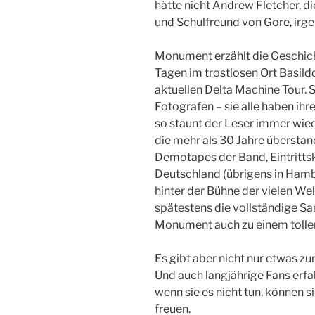
hätte nicht Andrew Fletcher, 
und Schulfreund von Gore, ir
Monument erzählt die Geschich
Tagen im trostlosen Ort Basild
aktuellen Delta Machine Tour. 
Fotografen – sie alle haben ih
so staunt der Leser immer wied
die mehr als 30 Jahre überstan
Demotapes der Band, Eintrittsk
Deutschland (übrigens in Hambu
hinter der Bühne der vielen W
spätestens die vollständige S
Monument auch zu einem toll
Es gibt aber nicht nur etwas zu
Und auch langjährige Fans erfa
wenn sie es nicht tun, können s
freuen.