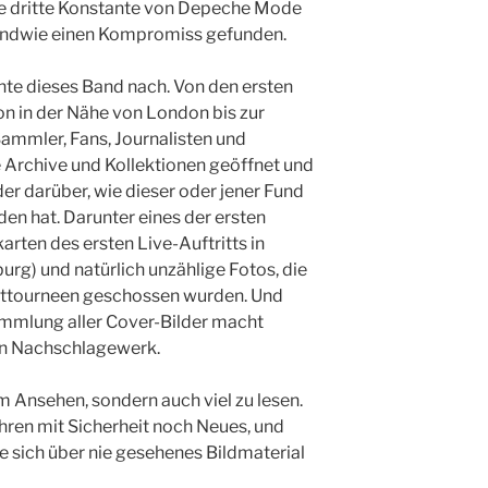
die dritte Konstante von Depeche Mode
gendwie einen Kompromiss gefunden.
te dieses Band nach. Von den ersten
on in der Nähe von London bis zur
Sammler, Fans, Journalisten und
re Archive und Kollektionen geöffnet und
er darüber, wie dieser oder jener Fund
den hat. Darunter eines der ersten
arten des ersten Live-Auftritts in
rg) und natürlich unzählige Fotos, die
elttourneen geschossen wurden. Und
ammlung aller Cover-Bilder macht
en Nachschlagewerk.
m Ansehen, sondern auch viel zu lesen.
hren mit Sicherheit noch Neues, und
ie sich über nie gesehenes Bildmaterial