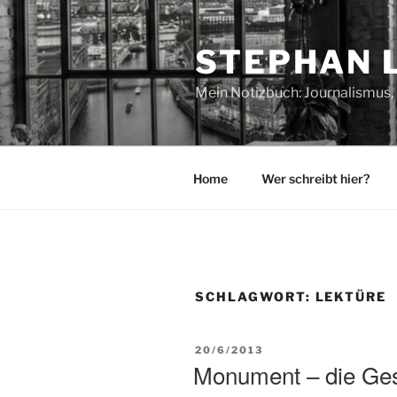
Zum
Inhalt
STEPHAN 
springen
Mein Notizbuch: Journalismus, 
Home
Wer schreibt hier?
SCHLAGWORT:
LEKTÜRE
VERÖFFENTLICHT
20/6/2013
AM
Monument – die Ges