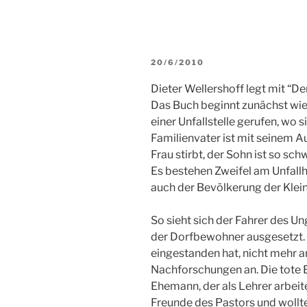
VERÖFFENTLICHT
20/6/2010
AM
Dieter Wellershoff legt mit “De
Das Buch beginnt zunächst wie e
einer Unfallstelle gerufen, wo s
Familienvater ist mit seinem A
Frau stirbt, der Sohn ist so sc
Es bestehen Zweifel am Unfallh
auch der Bevölkerung der Klein
So sieht sich der Fahrer des U
der Dorfbewohner ausgesetzt. D
eingestanden hat, nicht mehr an
Nachforschungen an. Die tote E
Ehemann, der als Lehrer arbeite
Freunde des Pastors und woll