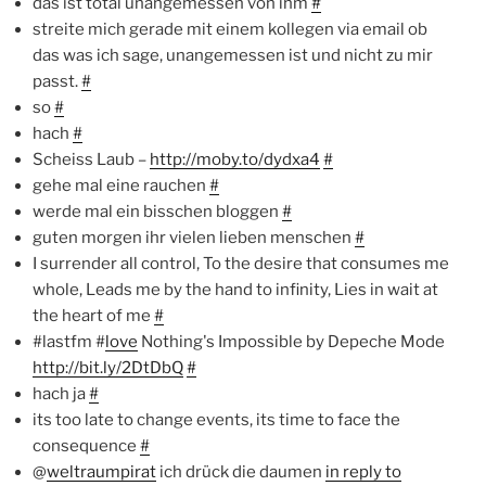
das ist total unangemessen von ihm
#
streite mich gerade mit einem kollegen via email ob
das was ich sage, unangemessen ist und nicht zu mir
passt.
#
so
#
hach
#
Scheiss Laub –
http://moby.to/dydxa4
#
gehe mal eine rauchen
#
werde mal ein bisschen bloggen
#
guten morgen ihr vielen lieben menschen
#
I surrender all control, To the desire that consumes me
whole, Leads me by the hand to infinity, Lies in wait at
the heart of me
#
#lastfm #
love
Nothing's Impossible by Depeche Mode
http://bit.ly/2DtDbQ
#
hach ja
#
its too late to change events, its time to face the
consequence
#
@
weltraumpirat
ich drück die daumen
in reply to