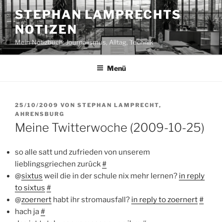
Zum
STEPHAN LAMPRECHTS
Inhalt
NOTIZEN
springen
Mein Notizbuch: Journalismus, Alltag, Technik
Menü
VERÖFFENTLICHT
25/10/2009
VON
STEPHAN LAMPRECHT,
AM
AHRENSBURG
Meine Twitterwoche (2009-10-25)
so alle satt und zufrieden von unserem
lieblingsgriechen zurück
#
@
sixtus
weil die in der schule nix mehr lernen?
in reply
to sixtus
#
@
zoernert
habt ihr stromausfall?
in reply to zoernert
#
hach ja
#