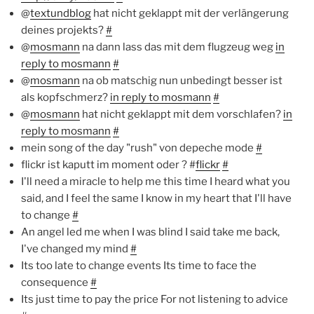
@
textundblog
hat nicht geklappt mit der verlängerung
deines projekts?
#
@
mosmann
na dann lass das mit dem flugzeug weg
in
reply to mosmann
#
@
mosmann
na ob matschig nun unbedingt besser ist
als kopfschmerz?
in reply to mosmann
#
@
mosmann
hat nicht geklappt mit dem vorschlafen?
in
reply to mosmann
#
mein song of the day "rush" von depeche mode
#
flickr ist kaputt im moment oder ? #
flickr
#
I'll need a miracle to help me this time I heard what you
said, and I feel the same I know in my heart that I'll have
to change
#
An angel led me when I was blind I said take me back,
I've changed my mind
#
Its too late to change events Its time to face the
consequence
#
Its just time to pay the price For not listening to advice