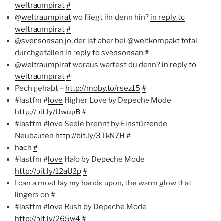
weltraumpirat
#
@
weltraumpirat
wo fliegt ihr denn hin?
in reply to
weltraumpirat
#
@
svensonsan
jo, der ist aber bei @
weltkompakt
total
durchgefallen
in reply to svensonsan
#
@
weltraumpirat
woraus wartest du denn?
in reply to
weltraumpirat
#
Pech gehabt –
http://moby.to/rsez15
#
#lastfm #
love
Higher Love by Depeche Mode
http://bit.ly/UwupB
#
#lastfm #
love
Seele brennt by Einstürzende
Neubauten
http://bit.ly/3TkN7H
#
hach
#
#lastfm #
love
Halo by Depeche Mode
http://bit.ly/12aU2p
#
I can almost lay my hands upon, the warm glow that
lingers on
#
#lastfm #
love
Rush by Depeche Mode
http://bit.ly/265w4
#