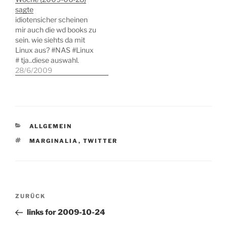
buchkonzept...könnte
gleich mal kuchen essen
sagte
spannend sein # hach ja #
gehen # Retweeting
idiotensicher scheinen
tja # @paulinepauline ich
@Stefan63atIBM: "Die
mir auch die wd books zu
weiss schon, warum ich…
Industrialisierung .. war
sein. wie siehts da mit
nur möglich, weil alle…
Linux aus? #NAS #Linux
# tja..diese auswahl.
thema NAS: raidsonic icy
28/6/2009
box oder D-LINK DNS-
323. empfehlungen?
#nas #linux # so wollen
gleich mal kuchen essen
gehen # Retweeting
KATEGORIEN
ALLGEMEIN
@Stefan63atIBM: "Die
Industrialisierung .. war
SCHLAGWÖRTER
MARGINALIA
,
TWITTER
nur möglich, weil alle…
Beitragsnavigation
Vorheriger
ZURÜCK
Beitrag
links for 2009-10-24