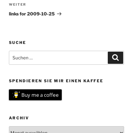
Nächster
WEITER
Beitrag
links for 2009-10-25
SUCHE
Suchen
Suche
nach:
SPENDIEREN SIE MIR EINEN KAFFEE
Buy me a coffee
ARCHIV
Archiv