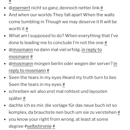
#
@
zoernert
nicht so ganz, dennoch netter link
#
And when our worlds They fall apart When the walls
come tumbling in Though we may deserve it It will be
worth it
#
What am I supposed to do? When everything that I've
done Is leading me to conclude I'm not the one
#
@
mosmann
na dann mal viel erfolg.
in reply to
mosmann
#
@
mosmann
morgen berlin oder wegen der server?
in
reply to mosmann
#
Seen the tears in my eyes Heard my truth turn to lies
Seen the tears in my eyes
#
schreiben wir also erst mal rohtext und layouten
später
#
dachte ich es mir. die vorlage für das neue buch ist so
komplex, da brauchste nen buch um sie zu verstehen
#
you know your right from wrong. at least at some
degree #
selbstironie
#