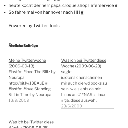
heute kocht der herr papa. croque shop lieferservice
#
So fahre mal von hannover nach HH
#
Powered by
Twitter Tools
Ähnliche Beiträge
Meine Twitterwoche
Was ich bei Twitter diese
(2009-09-13)
Woche (2009-06-28)
#lastfm #love The Blitz by
sagte
Neuropa
idiotensicher scheinen
http://bit.ly/13EAuE #
mir auch die wd books zu
#lastfm #love Standing
sein. wie siehts da mit
Still in Time by Neuropa
Linux aus? #NAS #Linux
http://bit.ly/Zb049 # so #
13/9/2009
# tja..diese auswahl.
so..die kranken kleinen
thema NAS: raidsonic icy
28/6/2009
mäuse liegen im bett. #
box oder D-LINK DNS-
mache mal eine
323. empfehlungen?
Was ich bei Twitter diese
mindmap für ein neues
#nas #linux # so wollen
Woche (2009-06-28)