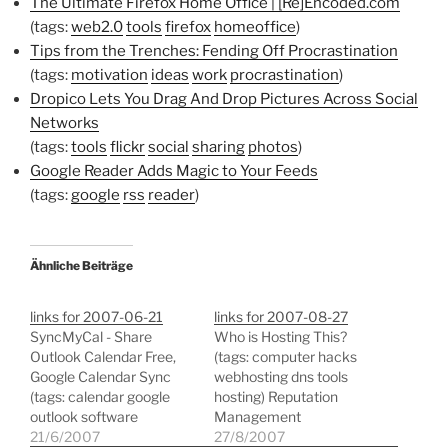
The Ultimate Firefox Home Office | [Re]Encoded.com
(tags:
web2.0
tools
firefox
homeoffice
)
Tips from the Trenches: Fending Off Procrastination
(tags:
motivation
ideas
work
procrastination
)
Dropico Lets You Drag And Drop Pictures Across Social
Networks
(tags:
tools
flickr
social
sharing
photos
)
Google Reader Adds Magic to Your Feeds
(tags:
google
rss
reader
)
Ähnliche Beiträge
links for 2007-06-21
links for 2007-08-27
SyncMyCal - Share
Who is Hosting This?
Outlook Calendar Free,
(tags: computer hacks
Google Calendar Sync
webhosting dns tools
(tags: calendar google
hosting) Reputation
outlook software
Management
synchronisation) Browse
21/6/2007
Emancipation
27/8/2007