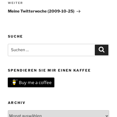
Nächster
WEITER
Beitrag
Meine Twitterwoche (2009-10-25)
SUCHE
Suchen
Suche
nach:
SPENDIEREN SIE MIR EINEN KAFFEE
Buy me a coffee
ARCHIV
Archiv