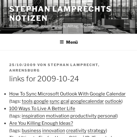
Zum
STEPHAN LAMPRECHTS
Inhalt
NOTIZEN
springen
Mein Notizbuch: Journalismus, Alltag, Technik
Menü
VERÖFFENTLICHT
25/10/2009
VON
STEPHAN LAMPRECHT,
AM
AHRENSBURG
links for 2009-10-24
How To Sync Microsoft Outlook With Google Calendar
(tags:
tools
google
sync
gcal
googlecalendar
outlook
)
100 Ways To Live A Better Life
(tags:
inspiration
motivation
productivity
personal
)
Are You Killing Enough Ideas?
(tags:
business
innovation
creativity
strategy
)