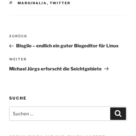
kann in die renovierrte
SCHLAGWÖRTER
MARGINALIA
,
TWITTER
wohnung ziehen. # wie…
Beitragsnavigation
Vorheriger
ZURÜCK
Beitrag
Blogilo – endlich ein guter Blogeditor für Linux
Nächster
WEITER
Beitrag
Michael Jürgs erforscht die Seichtgebiete
SUCHE
Suchen
Suche
nach: