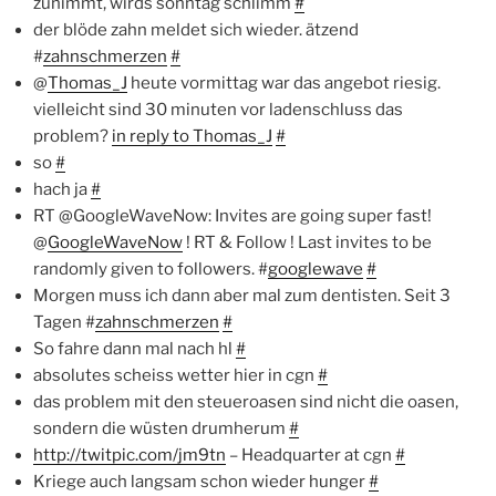
zunimmt, wirds sonntag schlimm
#
der blöde zahn meldet sich wieder. ätzend
#
zahnschmerzen
#
@
Thomas_J
heute vormittag war das angebot riesig.
vielleicht sind 30 minuten vor ladenschluss das
problem?
in reply to Thomas_J
#
so
#
hach ja
#
RT @GoogleWaveNow: Invites are going super fast!
@
GoogleWaveNow
! RT & Follow ! Last invites to be
randomly given to followers. #
googlewave
#
Morgen muss ich dann aber mal zum dentisten. Seit 3
Tagen #
zahnschmerzen
#
So fahre dann mal nach hl
#
absolutes scheiss wetter hier in cgn
#
das problem mit den steueroasen sind nicht die oasen,
sondern die wüsten drumherum
#
http://twitpic.com/jm9tn
– Headquarter at cgn
#
Kriege auch langsam schon wieder hunger
#