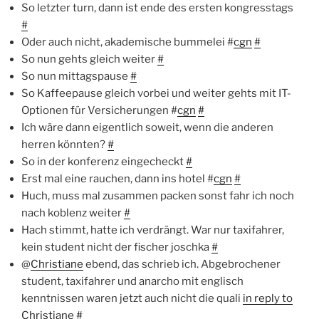
So letzter turn, dann ist ende des ersten kongresstags
#
Oder auch nicht, akademische bummelei #
cgn
#
So nun gehts gleich weiter
#
So nun mittagspause
#
So Kaffeepause gleich vorbei und weiter gehts mit IT-
Optionen für Versicherungen #
cgn
#
Ich wäre dann eigentlich soweit, wenn die anderen
herren könnten?
#
So in der konferenz eingecheckt
#
Erst mal eine rauchen, dann ins hotel #
cgn
#
Huch, muss mal zusammen packen sonst fahr ich noch
nach koblenz weiter
#
Hach stimmt, hatte ich verdrängt. War nur taxifahrer,
kein student nicht der fischer joschka
#
@
Christiane
ebend, das schrieb ich. Abgebrochener
student, taxifahrer und anarcho mit englisch
kenntnissen waren jetzt auch nicht die quali
in reply to
Christiane
#