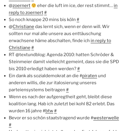
@
zoernert
eher die luft im ice, der rest stimmt…
in
reply to zoernert
#
So noch knappe 20 mins bis köln
#
@
Christiane
das lernt sich, wenn er denn will. Wir
sollten nur mal alle unsere aus enttäuschung
erwachsene häme abschalten, finde ich
in reply to
Christiane
#
RT @textundblog: Agenda 2010: hatten Schröder &
Steinmeier damit vielleicht gemeint, dass sie die SPD
bis 2010 erledigt haben werden?
#
Ein dank als sozialdemokrat an die #
piraten
und
anderen willis, die zur italosierung unseres
parteiensystems beitragen
#
Wenn es nach der aufgeregtheit geht, bleibt diese
koalition lang. Hab ich zuletzt bei kohl 82 erlebt. Das
wurden 16 jahre #
btw
#
Bevor er so schön staatstragend wurde #
westerwelle
#