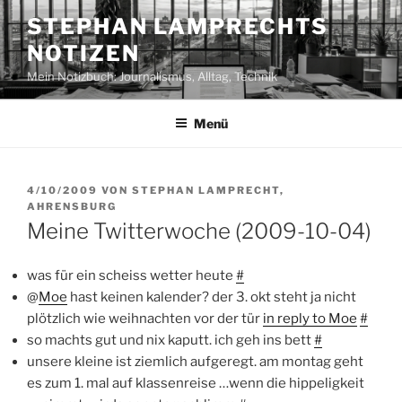
Zum
STEPHAN LAMPRECHTS
Inhalt
NOTIZEN
springen
Mein Notizbuch: Journalismus, Alltag, Technik
Menü
VERÖFFENTLICHT
4/10/2009
VON
STEPHAN LAMPRECHT,
AM
AHRENSBURG
Meine Twitterwoche (2009-10-04)
was für ein scheiss wetter heute
#
@
Moe
hast keinen kalender? der 3. okt steht ja nicht
plötzlich wie weihnachten vor der tür
in reply to Moe
#
so machts gut und nix kaputt. ich geh ins bett
#
unsere kleine ist ziemlich aufgeregt. am montag geht
es zum 1. mal auf klassenreise …wenn die hippeligkeit