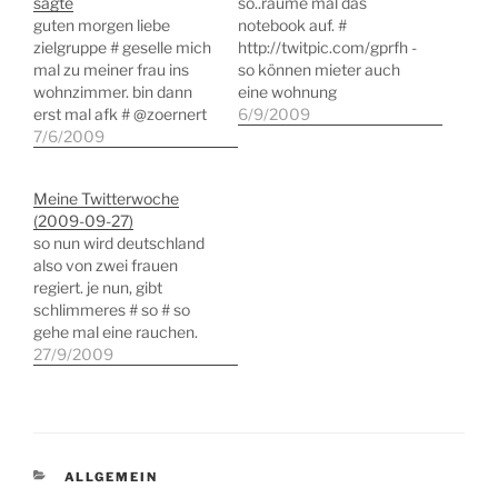
sagte
so..räume mal das
guten morgen liebe
notebook auf. #
zielgruppe # geselle mich
http://twitpic.com/gprfh -
mal zu meiner frau ins
so können mieter auch
wohnzimmer. bin dann
eine wohnung
erst mal afk # @zoernert
hinterlassen # neues
6/9/2009
danke für die blumen,
7/6/2009
projekt online: Daily
wegen zweifel und so :-)
Office und Management
in reply to zoernert #
Tipps.
Meine Twitterwoche
experimentiere gerade
http://bit.ly/1pLNWl #
(2009-09-27)
mit papyrus herum.
schreibe gerade an
so nun wird deutschland
geniales tool, was ich
einem beitrag twitter für
also von zwei frauen
bisher so sehe. schade
führungskräfte # so #
regiert. je nun, gibt
nicht für linux…
@mosmann du held!
schlimmeres # so # so
vielen dank! # tja # so #
gehe mal eine rauchen.
so, wäre ja…
und wehe mir followen
27/9/2009
wegen dieses tweets
gleich wieder diverse
ratgeber #spam # so
gewählt hamma,
frühstücken warn mehr
KATEGORIEN
ALLGEMEIN
und schwiegermutter