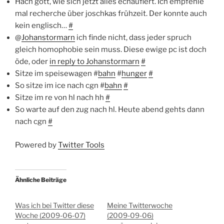
Hach gott, wie sich jetzt alles echaufiert. Ich empfehle
mal recherche über joschkas frühzeit. Der konnte auch
kein englisch…
#
@
Johanstormarn
ich finde nicht, dass jeder spruch
gleich homophobie sein muss. Diese ewige pc ist doch
öde, oder
in reply to Johanstormarn
#
Sitze im speisewagen #
bahn
#
hunger
#
So sitze im ice nach cgn #
bahn
#
Sitze im re von hl nach hh
#
So warte auf den zug nach hl. Heute abend gehts dann
nach cgn
#
Powered by
Twitter Tools
Ähnliche Beiträge
Was ich bei Twitter diese
Meine Twitterwoche
Woche (2009-06-07)
(2009-09-06)