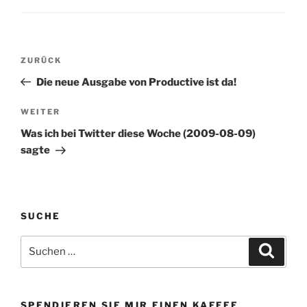
Gesicht. Das Blatt hat…
Beitragsnavigation
Vorheriger
ZURÜCK
Beitrag
Die neue Ausgabe von Productive ist da!
Nächster
WEITER
Beitrag
Was ich bei Twitter diese Woche (2009-08-09)
sagte
SUCHE
Suchen
Suche
nach:
SPENDIEREN SIE MIR EINEN KAFFEE