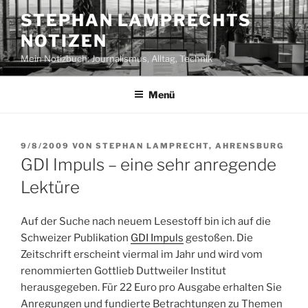
Zum
STEPHAN LAMPRECHTS
Inhalt
NOTIZEN
springen
Mein Notizbuch: Journalismus, Alltag, Technik
Menü
VERÖFFENTLICHT
9/8/2009
VON
STEPHAN LAMPRECHT, AHRENSBURG
AM
GDI Impuls – eine sehr anregende
Lektüre
Auf der Suche nach neuem Lesestoff bin ich auf die
Schweizer Publikation
GDI Impuls
gestoßen. Die
Zeitschrift erscheint viermal im Jahr und wird vom
renommierten Gottlieb Duttweiler Institut
herausgegeben. Für 22 Euro pro Ausgabe erhalten Sie
Anregungen und fundierte Betrachtungen zu Themen