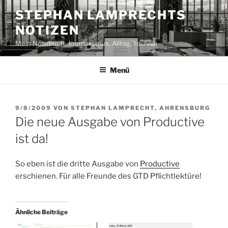
Zum
STEPHAN LAMPRECHTS
Inhalt
NOTIZEN
springen
Mein Notizbuch: Journalismus, Alltag, Technik
Menü
VERÖFFENTLICHT
9/8/2009
VON
STEPHAN LAMPRECHT, AHRENSBURG
AM
Die neue Ausgabe von Productive
ist da!
So eben ist die dritte Ausgabe von
Productive
erschienen. Für alle Freunde des GTD Pflichtlektüre!
Ähnliche Beiträge