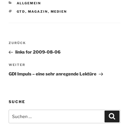
KATEGORIEN
ALLGEMEIN
SCHLAGWÖRTER
GTD
,
MAGAZIN
,
MEDIEN
Beitragsnavigation
Vorheriger
ZURÜCK
Beitrag
links for 2009-08-06
Nächster
WEITER
Beitrag
GDI Impuls – eine sehr anregende Lektüre
SUCHE
Suchen
Suche
nach: