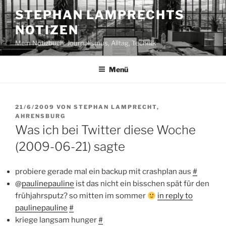
Zum
STEPHAN LAMPRECHTS
Inhalt
NOTIZEN
springen
Mein Notizbuch: Journalismus, Alltag, Technik
Menü
VERÖFFENTLICHT
21/6/2009
VON
STEPHAN LAMPRECHT,
AM
AHRENSBURG
Was ich bei Twitter diese Woche
(2009-06-21) sagte
probiere gerade mal ein backup mit crashplan aus
#
@
paulinepauline
ist das nicht ein bisschen spät für den
frühjahrsputz? so mitten im sommer
in reply to
paulinepauline
#
kriege langsam hunger
#