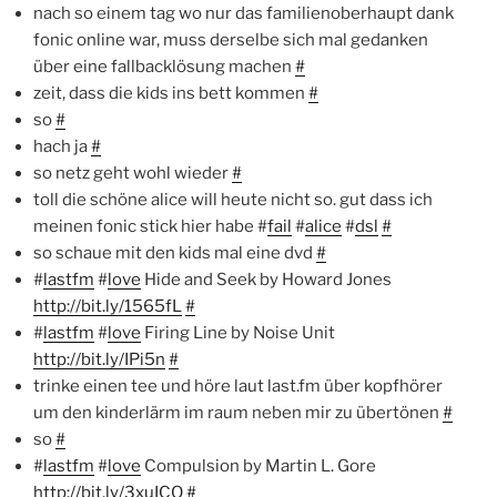
nach so einem tag wo nur das familienoberhaupt dank
fonic online war, muss derselbe sich mal gedanken
über eine fallbacklösung machen
#
zeit, dass die kids ins bett kommen
#
so
#
hach ja
#
so netz geht wohl wieder
#
toll die schöne alice will heute nicht so. gut dass ich
meinen fonic stick hier habe #
fail
#
alice
#
dsl
#
so schaue mit den kids mal eine dvd
#
#
lastfm
#
love
Hide and Seek by Howard Jones
http://bit.ly/1565fL
#
#
lastfm
#
love
Firing Line by Noise Unit
http://bit.ly/IPi5n
#
trinke einen tee und höre laut last.fm über kopfhörer
um den kinderlärm im raum neben mir zu übertönen
#
so
#
#
lastfm
#
love
Compulsion by Martin L. Gore
http://bit.ly/3xuICQ
#