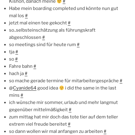
Kishon, danach meine
#
Habe mein boarding completed und könnte nun gut
mal los
#
jetzt mal einen tee gekocht
#
so..selbsteinschätzung als führungskraft
abgeschlossen
#
so meetings sind für heute rum
#
tja
#
so
#
Fahre bahn
#
hach ja
#
so mache gerade termine für mitarbeitergespräche
#
@
Cyanide64
good idea
i did the same in the last
mins
#
ich wünsche mir sommer, urlaub und mehr langmut
gegenüber mittelmäßigkeit
#
zum mittag hat mir doch das tote tier auf dem teller
extrem viel freude bereitet
#
so dann wollen wir mal anfangen zu arbeiten
#