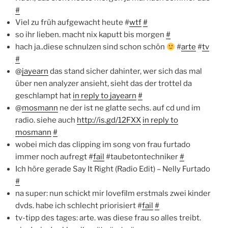
#
Viel zu früh aufgewacht heute #
wtf
#
so ihr lieben. macht nix kaputt bis morgen
#
hach ja..diese schnulzen sind schon schön
#
arte
#
tv
#
@
jayearn
das stand sicher dahinter, wer sich das mal
über nen analyzer ansieht, sieht das der trottel da
geschlampt hat
in reply to jayearn
#
@
mosmann
ne der ist ne glatte sechs. auf cd und im
radio. siehe auch
http://is.gd/12FXX
in reply to
mosmann
#
wobei mich das clipping im song von frau furtado
immer noch aufregt #
fail
#taubetontechniker
#
Ich höre gerade Say It Right (Radio Edit) – Nelly Furtado
#
na super: nun schickt mir lovefilm erstmals zwei kinder
dvds. habe ich schlecht priorisiert #
fail
#
tv-tipp des tages: arte. was diese frau so alles treibt.