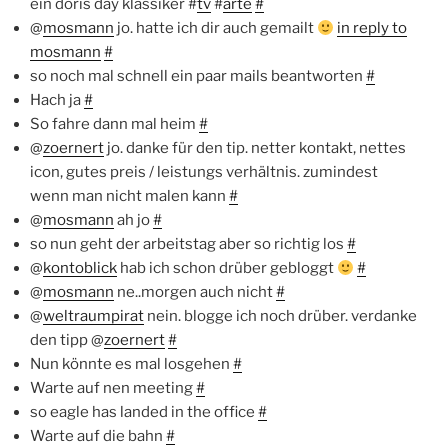
ein doris day klassiker #
tv
#
arte
#
@
mosmann
jo. hatte ich dir auch gemailt
in reply to
mosmann
#
so noch mal schnell ein paar mails beantworten
#
Hach ja
#
So fahre dann mal heim
#
@
zoernert
jo. danke für den tip. netter kontakt, nettes
icon, gutes preis / leistungs verhältnis. zumindest
wenn man nicht malen kann
#
@
mosmann
ah jo
#
so nun geht der arbeitstag aber so richtig los
#
@
kontoblick
hab ich schon drüber gebloggt
#
@
mosmann
ne..morgen auch nicht
#
@
weltraumpirat
nein. blogge ich noch drüber. verdanke
den tipp @
zoernert
#
Nun könnte es mal losgehen
#
Warte auf nen meeting
#
so eagle has landed in the office
#
Warte auf die bahn
#