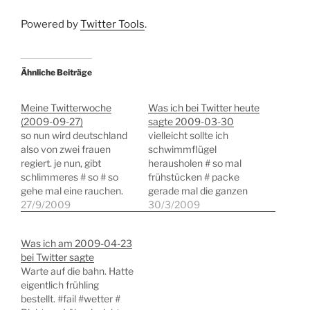
Powered by
Twitter Tools
.
Ähnliche Beiträge
Meine Twitterwoche
Was ich bei Twitter heute
(2009-09-27)
sagte 2009-03-30
so nun wird deutschland
vielleicht sollte ich
also von zwei frauen
schwimmflügel
regiert. je nun, gibt
herausholen # so mal
schlimmeres # so # so
frühstücken # packe
gehe mal eine rauchen.
gerade mal die ganzen
und wehe mir followen
27/9/2009
testmuster ein. das ist
30/3/2009
wegen dieses tweets
auch eine freude #
gleich wieder diverse
scheiss
Was ich am 2009-04-23
ratgeber #spam # so
zeitumstellung...werde
bei Twitter sagte
gewählt hamma,
nicht so richtig wach
Warte auf die bahn. Hatte
frühstücken warn mehr
heute #fail #alter #
eigentlich frühling
und schwiegermutter
pakete sind
bestellt. #fail #wetter #
kann in die renovierrte
gepackt...dann mal die