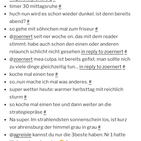
timer 30 mittagsruhe
#
huch nun wird es schon wieder dunkel. ist denn bereits
abend?
#
so gehe mit söhnchen mal zum friseur
#
@
zoernert
seit ner woche on. das mit dem reader
stimmt. habe auch schon den einen oder anderen
relaunch schlicht nicht gesehen
in reply to zoernert
#
@
zoernert
mea culpa. ist bereits gefixt. man sollte nich
zu viele dinge gleichzeitig tun…
in reply to zoernert
#
koche mal einen tee
#
so..nun mache ich mal was anderes.
#
super wetter heute: warmer herbsttag mit reichlich
sturm
#
so koche mal einen tee und dann weiter an die
strategiepräse
#
Na super. Im strahlendsten sonnenschein los, ist kurz
vor ahrensburg der himmel grau in grau
#
@
agreisle
kannst du nur die 3beste haben. Nr 1 hatte