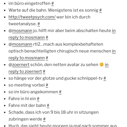
im büro eingetroffen
#
Warte auf die bahn. Wenigstens ist es sonnig
#
http://tweetpsych.com/
wer bin ich durch
tweetanalyse.
#
@
mosmann
jo. hilft mir aber beim abschalten heute
in
reply to mosmann
#
@
mosmann
rtl2…mach aus komplexbehafteten
optisch benachteiligten chirugisch neue menschen
in
reply to mosmann
#
@
zoernert
schön, den netten avatar zu sehen
in
reply to zoernert
#
so hänge vor der glotze und gucke schnippel-tv
#
so meeting vorbei
#
so im büro angekommen
#
Fahre in hl ein
#
Fahre mit der bahn
#
Schade, dass ich von 9 bis 18 uhr in sitzungen
zubringen werde
#
Huch, das sieht heute morgen ja mal nach sommer aus