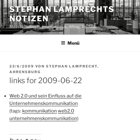
Zum
STEPHAN LAMPRECHTS
Inhalt
NOTIZEN
springen
Mein Notizbuch: Journalismus, Alltag, Technik
Menü
VERÖFFENTLICHT
23/6/2009
VON
STEPHAN LAMPRECHT,
AM
AHRENSBURG
links for 2009-06-22
Web 2.0 und sein Einfluss auf die
Unternehmenskommunikation
(tags:
kommunikation
web2.0
unternehmenskommunikation
)