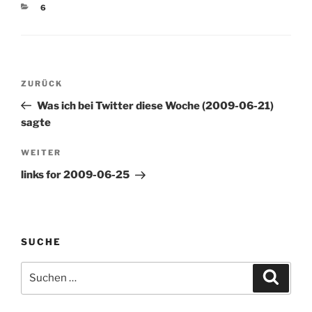
Geldmaschine
KATEGORIEN
6
ohnegleichen machen.
Alles schon einmal da
gewesen? Vielleicht. Aber
vieles spricht dafür, dass
dieser Internetboom
Beitragsnavigation
nachhaltiger ist als der…
Vorheriger
ZURÜCK
Beitrag
Was ich bei Twitter diese Woche (2009-06-21)
sagte
Nächster
WEITER
Beitrag
links for 2009-06-25
SUCHE
Suchen
Suche
nach: