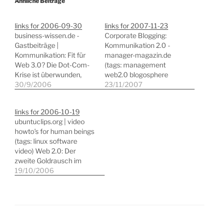
Ähnliche Beiträge
links for 2006-09-30
links for 2007-11-23
business-wissen.de -
Corporate Blogging:
Gastbeiträge |
Kommunikation 2.0 -
Kommunikation: Fit für
manager-magazin.de
Web 3.0? Die Dot-Com-
(tags: management
Krise ist überwunden,
web2.0 blogosphere
Internet und IuK-
30/9/2006
kommunikation)
23/11/2007
Technologie machen
Netzwirtschaft -
wieder Spaß. Die neue
Wirtschaft - FAZ.NET -
links for 2006-10-19
Ära bietet Platz für
Internet: Das Web 2.0
ubuntuclips.org | video
Visionen und
drängt an die Online-
howto's for human beings
Innovationen.
Werbetöpfe (tags:
(tags: linux software
Unternehmen arbeiten an
advertising facebook
video) Web 2.0: Der
der Welt von morgen, die
web2.0 community)
zweite Goldrausch im
schon bald durch neue
Internet Konzerne kaufen
19/10/2006
interaktive Techniken
Internetfirmen für
und Dienste gekenn
Milliardenbeträge, neue
(tags: web2.0 internet
Onlinekonzepte sollen
business marketing)…
das Netz zu einer