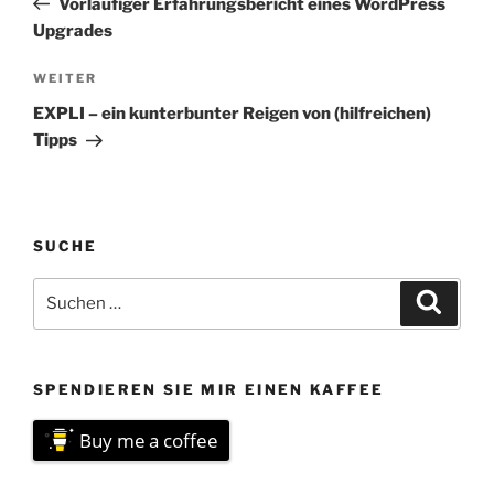
Vorläufiger Erfahrungsbericht eines WordPress
Upgrades
Nächster
WEITER
Beitrag
EXPLI – ein kunterbunter Reigen von (hilfreichen)
Tipps
SUCHE
Suchen
Suche
nach:
SPENDIEREN SIE MIR EINEN KAFFEE
Buy me a coffee