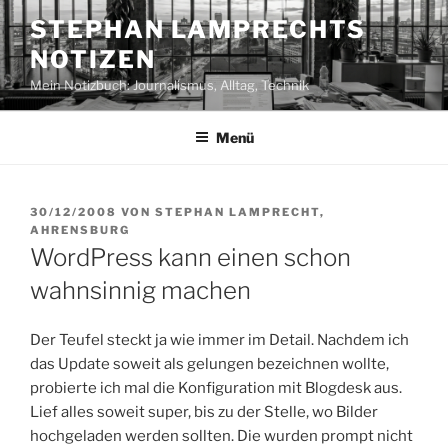
Zum
STEPHAN LAMPRECHTS
Inhalt
NOTIZEN
springen
Mein Notizbuch: Journalismus, Alltag, Technik
Menü
VERÖFFENTLICHT
30/12/2008
VON
STEPHAN LAMPRECHT,
AM
AHRENSBURG
WordPress kann einen schon
wahnsinnig machen
Der Teufel steckt ja wie immer im Detail. Nachdem ich
das Update soweit als gelungen bezeichnen wollte,
probierte ich mal die Konfiguration mit Blogdesk aus.
Lief alles soweit super, bis zu der Stelle, wo Bilder
hochgeladen werden sollten. Die wurden prompt nicht