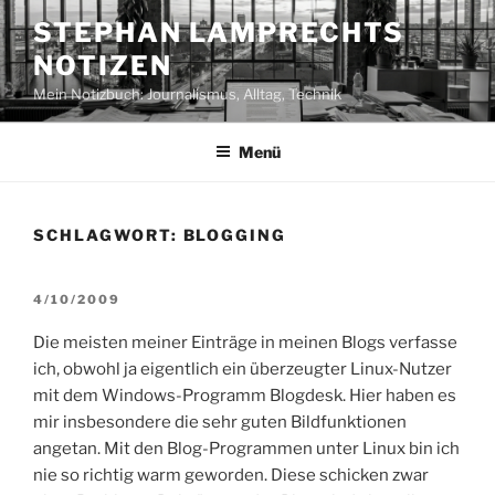
Zum
STEPHAN LAMPRECHTS
Inhalt
NOTIZEN
springen
Mein Notizbuch: Journalismus, Alltag, Technik
Menü
SCHLAGWORT:
BLOGGING
VERÖFFENTLICHT
4/10/2009
AM
Die meisten meiner Einträge in meinen Blogs verfasse
ich, obwohl ja eigentlich ein überzeugter Linux-Nutzer
mit dem Windows-Programm Blogdesk. Hier haben es
mir insbesondere die sehr guten Bildfunktionen
angetan. Mit den Blog-Programmen unter Linux bin ich
nie so richtig warm geworden. Diese schicken zwar