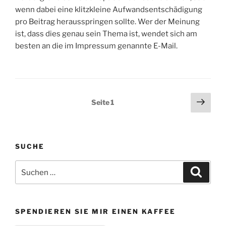
wenn dabei eine klitzkleine Aufwandsentschädigung
pro Beitrag herausspringen sollte. Wer der Meinung
ist, dass dies genau sein Thema ist, wendet sich am
besten an die im Impressum genannte E-Mail.
Seitennummerierung
Näch
Seite
1
Seit
der
Beiträge
SUCHE
Suchen
Suche
nach:
SPENDIEREN SIE MIR EINEN KAFFEE