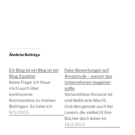
Ähnliche Beiträge
Ein Blog ist ein Blog ist ein
Fake-Bewertungen auf
Blog (Update)
Amazon.de – warum das
Keine Frage: ich freue
Unternehmen reagieren
mich auch über
sollte
kontroverse
Versandriese Amazon ist
Kommentare zu meinen
und bleibt eine Macht.
Beiträgen. So habe ich
Und dies gerade auch bei
mir mit meinem "Beitrag
8/5/2005
Lesern, die vielleicht ihre
zu
Bücher doch lieber im
AVDC":https://news.lamp
stationären Buchhandel
18/2/2013
recht.net/index.php/05/0
erwerben. Wer als Autor