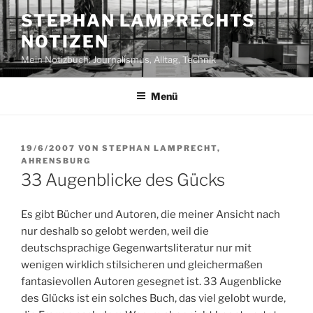
Zum
STEPHAN LAMPRECHTS
Inhalt
NOTIZEN
springen
Mein Notizbuch: Journalismus, Alltag, Technik
Menü
VERÖFFENTLICHT
19/6/2007
VON
STEPHAN LAMPRECHT,
AM
AHRENSBURG
33 Augenblicke des Gücks
Es gibt Bücher und Autoren, die meiner Ansicht nach
nur deshalb so gelobt werden, weil die
deutschsprachige Gegenwartsliteratur nur mit
wenigen wirklich stilsicheren und gleichermaßen
fantasievollen Autoren gesegnet ist. 33 Augenblicke
des Glücks ist ein solches Buch, das viel gelobt wurde,