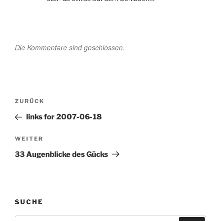
Die Kommentare sind geschlossen.
Beitragsnavigation
Vorheriger
ZURÜCK
Beitrag
links for 2007-06-18
Nächster
WEITER
Beitrag
33 Augenblicke des Gücks
SUCHE