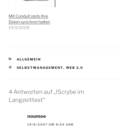
KDE Programm KAlarm.
Allerdings führe ich auch
einen kleinen Timer in
Mit Conduit stets Ihre
meiner Arbeitstasche mit
Daten synchron halten
mir herum. Das…
15/9/2008
KATEGORIEN
ALLGEMEIN
SCHLAGWÖRTER
SELBSTMANAGEMENT
,
WEB 2.0
4 Antworten auf „IScrybe im
Langzeittest“
noumoe
19/6/2007 UM 8:59 UHR