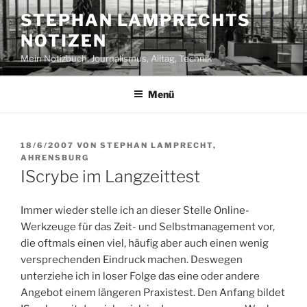
Zum
STEPHAN LAMPRECHTS
Inhalt
NOTIZEN
springen
Mein Notizbuch: Journalismus, Alltag, Technik
Menü
VERÖFFENTLICHT
18/6/2007
VON
STEPHAN LAMPRECHT,
AM
AHRENSBURG
IScrybe im Langzeittest
Immer wieder stelle ich an dieser Stelle Online-
Werkzeuge für das Zeit- und Selbstmanagement vor,
die oftmals einen viel, häufig aber auch einen wenig
versprechenden Eindruck machen. Deswegen
unterziehe ich in loser Folge das eine oder andere
Angebot einem längeren Praxistest. Den Anfang bildet