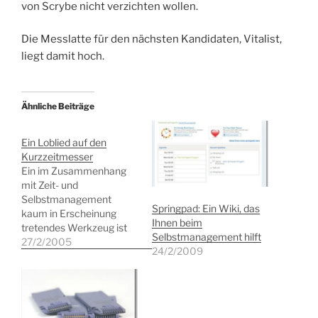
von Scrybe nicht verzichten wollen.
Die Messlatte für den nächsten Kandidaten, Vitalist,
liegt damit hoch.
Ähnliche Beiträge
Ein Loblied auf den
Kurzzeitmesser
Ein im Zusammenhang
mit Zeit- und
Selbstmanagement
Springpad: Ein Wiki, das
kaum in Erscheinung
Ihnen beim
tretendes Werkzeug ist
Selbstmanagement hilft
der Kurzzeitmesser,
27/2/2005
24/2/2009
inzwischen mehr unter
dem Anglizismus Timer
bekannt. Wenn ich vor
dem Rechner sitze, nutze
ich das vorzügliche kleine