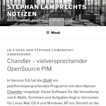
Zum
STEPHAN LAMPRECHTS
Inhalt
NOTIZEN
springen
Mein Notizbuch: Journalismus, Alltag, Technik
Menü
VERÖFFENTLICHT
18/1/2006
VON
STEPHAN LAMPRECHT,
AM
AHRENSBURG
Chandler – vielversprechender
OpenSource PIM
In Version 0.6 hat die
OSAF
ein
plattformübergreifendes Programm mit dem Namen
Chandler
vorgelegt. Diese Software für die Verwaltung
von E-Mails, Terminen und Aufgaben liegt in Versionen
für Linux, Mac OS X und Windows XP vor. Derzeit ist die