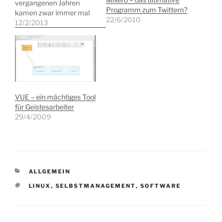
vergangenen Jahren
Programm zum Twittern?
kamen zwar immer mal
22/6/2010
wieder persönliche Mails,
12/2/2013
die um einen Software-
Tipps gebeten hatten,
aber irgendwie fehlte mir
der ausschlaggebende
Impuls, um mal ein paar
Worte über meine
Ausrüstung zu verlieren.
VUE – ein mächtiges Tool
Vor einigen Wochen habe
für Geistesarbeiter
ich indes die…
29/4/2009
KATEGORIEN
ALLGEMEIN
SCHLAGWÖRTER
LINUX
,
SELBSTMANAGEMENT
,
SOFTWARE