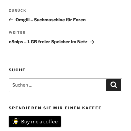
Beitragsnavigation
Vorheriger
ZURÜCK
Beitrag
Omgili – Suchmaschine für Foren
Nächster
WEITER
Beitrag
eSnips – 1 GB freier Speicher im Netz
SUCHE
Suchen
Suche
nach:
SPENDIEREN SIE MIR EINEN KAFFEE
Buy me a coffee