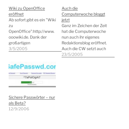
Wiki zu OpenOffice
Auch die
eröffnet
Computerwoche bloggt
Ab sofort gibt es ein "Wiki
jetzt
zu
Ganz im Zeichen der Zeit
OpenOffice":http://www.
hat die Computerwoche
ooowiki.de. Dank der
nun auch ihr eigenes
großartigen
Redaktionsblog eröffnet.
Unterstützung der
3/5/2005
Auch die CW setzt auch
Community wurde genug
WordPress. Die
23/5/2005
Geld gesammelt, um eine
verwendeten Plugins
Domain und den Traffic
lassen sich hier
bezahlen zu können!
nachlesen. Warum und
wieso überhaupt ein Blog
erklärt Christoph Witte
an dieser Stelle. Ich sage:
herzlich willkommen und
Sichere Passwörter – nur
wünsche viele Leser!
als Beta?
12/9/2006