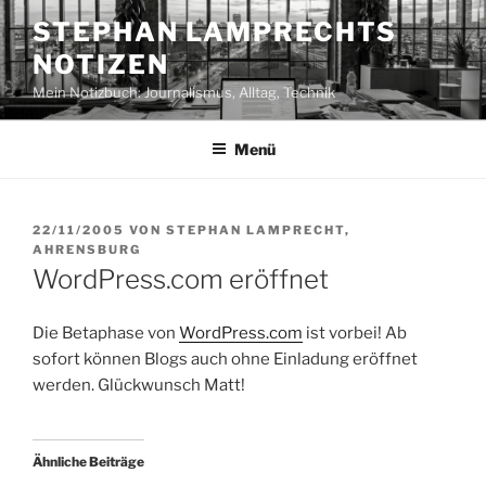
Zum
STEPHAN LAMPRECHTS
Inhalt
NOTIZEN
springen
Mein Notizbuch: Journalismus, Alltag, Technik
Menü
VERÖFFENTLICHT
22/11/2005
VON
STEPHAN LAMPRECHT,
AM
AHRENSBURG
WordPress.com eröffnet
Die Betaphase von
WordPress.com
ist vorbei! Ab
sofort können Blogs auch ohne Einladung eröffnet
werden. Glückwunsch Matt!
Ähnliche Beiträge