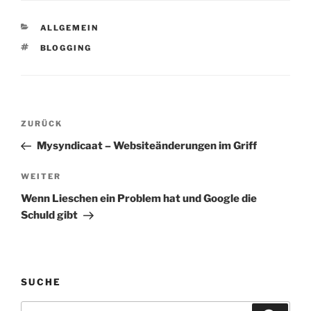
KATEGORIEN
ALLGEMEIN
SCHLAGWÖRTER
BLOGGING
Beitragsnavigation
Vorheriger
ZURÜCK
Beitrag
Mysyndicaat – Websiteänderungen im Griff
Nächster
WEITER
Beitrag
Wenn Lieschen ein Problem hat und Google die
Schuld gibt
SUCHE
Suchen