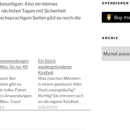
eseitigen. Also ein kleines
SPENDIEREN 
n nächsten Tagen mit Sicherheit
Buy me
schsprachigen Seiten gibt es noch die
ARCHIV
Archiv
eranwendungen
Ein Stück
 Mac für nur 49
wiedergefundener
Kindheit
sst: Bei
Was machen Männern
ate gibt es
in einem gewissen Alter
in tolles Paket
(fast) zwangsläufig?
llen Anwendungen
Richtig! Sie erinnern sich
 Mac: Toast
an die eigene Kindheit.
um 10.0.8 My
10
Bei mir war es in den
6/8/2009
Desktop 4.8 Live
vergangenen Monaten
r 3D Standard 2.4
verstärkt der Fall. Ein
ool 2.1 MindNode
Umstand, der natürlich