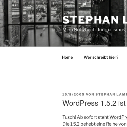
Zum
Inhalt
STEPHAN 
springen
Mein Notizbuch: Journalismus, 
Home
Wer schreibt hier?
VERÖFFENTLICHT
15/8/2005
VON
STEPHAN LAM
AM
WordPress 1.5.2 ist
Tusch! Ab sofort steht
WordPr
Die 1.5.2 behebt eine Reihe von 