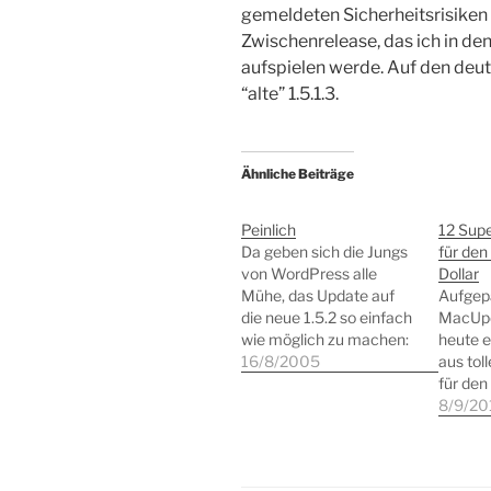
gemeldeten Sicherheitsrisiken b
Zwischenrelease, das ich in de
aufspielen werde. Auf den deut
“alte” 1.5.1.3.
Ähnliche Beiträge
Peinlich
12 Sup
Da geben sich die Jungs
für den
von WordPress alle
Dollar
Mühe, das Update auf
Aufgepa
die neue 1.5.2 so einfach
MacUpd
wie möglich zu machen:
heute e
Sie stellen eine Anleitung
16/8/2005
aus to
ins Netz, haben das
für den
Update so konzipiert,
Titani
8/9/20
dass keine Änderungen
Living 
an der Datenbank nötig
Interio
sind, und dann...dann
ShareT