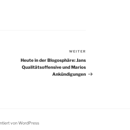
.2 Espionage 2.7.1
durch die Tatsache, dass
.0 Concentrate
ich Vater eines Sohnes
ashculator 1.2.3
bin, durchaus gefördert
-R 1.27
wird. Ohne jetzt darüber
tments 1.3.1 Get
philosophieren zu wollen,
Pro 2.4.1 Der
…
WEITER
Nächster
Beitrag
Heute in der Blogosphäre: Jans
Qualitätsoffensive und Marios
Ankündigungen
entiert von WordPress