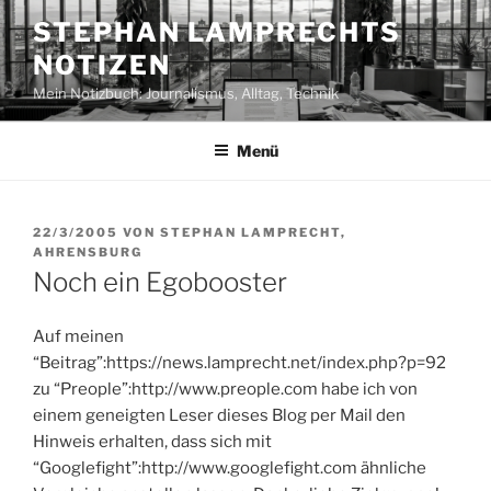
Zum
STEPHAN LAMPRECHTS
Inhalt
NOTIZEN
springen
Mein Notizbuch: Journalismus, Alltag, Technik
Menü
VERÖFFENTLICHT
22/3/2005
VON
STEPHAN LAMPRECHT,
AM
AHRENSBURG
Noch ein Egobooster
Auf meinen
“Beitrag”:https://news.lamprecht.net/index.php?p=92
zu “Preople”:http://www.preople.com habe ich von
einem geneigten Leser dieses Blog per Mail den
Hinweis erhalten, dass sich mit
“Googlefight”:http://www.googlefight.com ähnliche