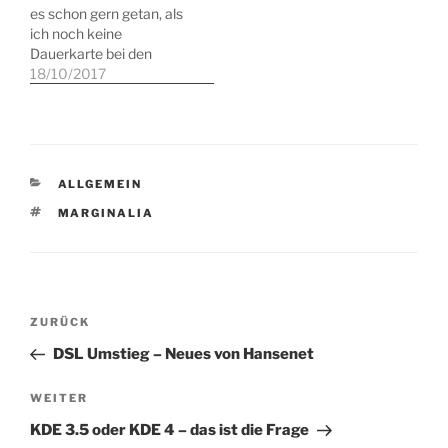
es schon gern getan, als
ich noch keine
Dauerkarte bei den
Hamburg Freezers hatte.
18/10/2017
Und ich tue es bislang
auch (noch) ganz gern.
Ich habe bei den
Crocodiles einige tolle
Spiele gesehen. Aber
KATEGORIEN
ALLGEMEIN
ebenso sensationelle
Niederlagen, als der
SCHLAGWÖRTER
MARGINALIA
Verein an manchen…
Beitragsnavigation
Vorheriger
ZURÜCK
Beitrag
DSL Umstieg – Neues von Hansenet
Nächster
WEITER
Beitrag
KDE 3.5 oder KDE 4 – das ist die Frage