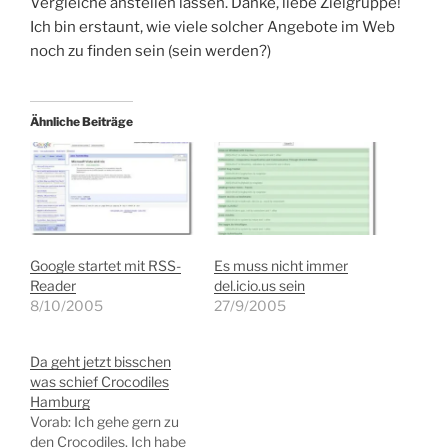
Vergleiche anstellen lassen. Danke, liebe Zielgruppe!
Ich bin erstaunt, wie viele solcher Angebote im Web
noch zu finden sein (sein werden?)
Ähnliche Beiträge
Google startet mit RSS-
Es muss nicht immer
Reader
del.icio.us sein
8/10/2005
27/9/2005
Da geht jetzt bisschen
was schief Crocodiles
Hamburg
Vorab: Ich gehe gern zu
den Crocodiles. Ich habe