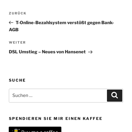
Beitragsnavigation
Vorheriger
ZURÜCK
Beitrag
T-Online-Bezahlsystem verstößt gegen Bank-
AGB
Nächster
WEITER
Beitrag
DSL Umstieg – Neues von Hansenet
SUCHE
Suchen
Suche
nach:
SPENDIEREN SIE MIR EINEN KAFFEE