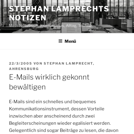
Zum
STEPHAN LAMPRECHTS
Inhalt
NOTIZEN
springen
Mein Notizbuch: Journalismus, Alltag, Technik
Menü
VERÖFFENTLICHT
22/3/2005
VON
STEPHAN LAMPRECHT,
AM
AHRENSBURG
E-Mails wirklich gekonnt
bewältigen
E-Mails sind ein schnelles und bequemes
Kommunikationsinstrument, dessen Vorteile
inzwischen aber anscheinend durch zwei
Begleiterscheinungen wieder egalisiert werden.
Gelegentlich sind sogar Beiträge zu lesen, die davon