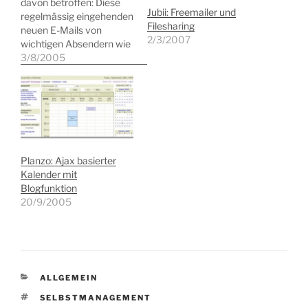
davon betroffen: Diese
Jubii: Freemailer und
regelmässig eingehenden
Filesharing
neuen E-Mails von
2/3/2007
wichtigen Absendern wie
der Postbank, Ihrer
3/8/2005
Sparkasse, Ebay oder
Paypal. Allen gemeinsam:
Sie müssen unbedingt
und ganz schnell etwas
überprüfen oder
bestätigen. Die netten
Absender haben Ihnen
Planzo: Ajax basierter
die Arbeit auch ganz
Kalender mit
leicht gemacht. Klicken
Blogfunktion
Sie einfach auf den…
20/9/2005
KATEGORIEN
ALLGEMEIN
SCHLAGWÖRTER
SELBSTMANAGEMENT