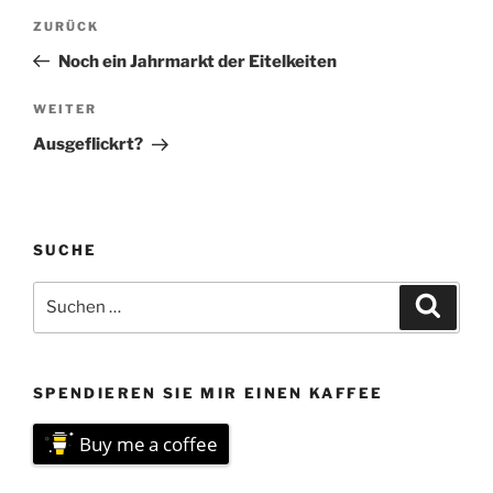
Beitragsnavigation
Vorheriger
ZURÜCK
Beitrag
Noch ein Jahrmarkt der Eitelkeiten
Nächster
WEITER
Beitrag
Ausgeflickrt?
SUCHE
Suchen
Suche
nach:
SPENDIEREN SIE MIR EINEN KAFFEE
Buy me a coffee