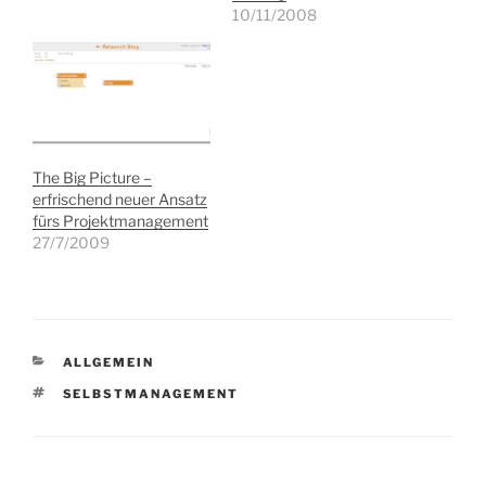
10/11/2008
The Big Picture –
erfrischend neuer Ansatz
fürs Projektmanagement
27/7/2009
KATEGORIEN
ALLGEMEIN
SCHLAGWÖRTER
SELBSTMANAGEMENT