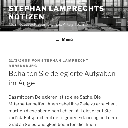
Zum
STEPHAN LAMPRECHTS
Inhalt
NOTIZEN
springen
Mein Notizbuch: Journalismus, Alltag, Technik
Menü
VERÖFFENTLICHT
21/3/2005
VON
STEPHAN LAMPRECHT,
AM
AHRENSBURG
Behalten Sie delegierte Aufgaben
im Auge
Das mit dem Delegieren ist so eine Sache. Die
Mitarbeiter helfen Ihnen dabei Ihre Ziele zu erreichen,
machen diese aber einen Fehler, fällt dieser auf Sie
zurück. Entsprechend der eigenen Erfahrung und dem
Grad an Selbständigkeit bedürfen die Ihnen