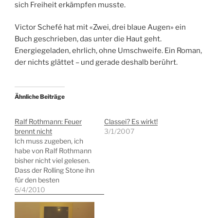
sich Freiheit erkämpfen musste.
Victor Schefé hat mit «Zwei, drei blaue Augen» ein
Buch geschrieben, das unter die Haut geht.
Energiegeladen, ehrlich, ohne Umschweife. Ein Roman,
der nichts glättet – und gerade deshalb berührt.
Ähnliche Beiträge
Ralf Rothmann: Feuer
Classei? Es wirkt!
brennt nicht
3/1/2007
Ich muss zugeben, ich
habe von Ralf Rothmann
bisher nicht viel gelesen.
Dass der Rolling Stone ihn
für den besten
deutschsprachigen
6/4/2010
Erzähler hält, finde ich
denn auch deutlich