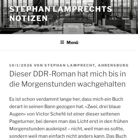
Zum
STEPHAN LAMPRECHTS
Inhalt
NOTIZEN
springen
Mein Notizbuch: Journalismus, Alltag, Technik
Menü
VERÖFFENTLICHT
10/1/2026
VON
STEPHAN LAMPRECHT, AHRENSBURG
AM
Dieser DDR-Roman hat mich bis in
die Morgenstunden wachgehalten
Es ist schon verdammt lange her, dass mich ein Buch
derart in seinen Bann gezogen hat. «Zwei, drei blaue
Augen» von Victor Schefé ist einer dieser seltenen
Pageturner, bei denen man das Licht erst in den frühen
Morgenstunden ausknipst – nicht, weil man es sollte,
sondern weil man einfach nicht anders kann. Das Buch