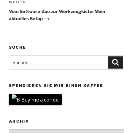
Nächster
WEITER
Beitrag
Vom Software-Zoo zur Werkzeugkiste: Mein
aktuelles Setup
SUCHE
Suchen
Suche
nach:
SPENDIEREN SIE MIR EINEN KAFFEE
Buy me a coffee
ARCHIV
Archiv