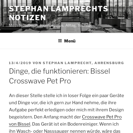
Zum
STEPHAN LAMPRECHTS
Inhalt
NOTIZEN
springen
Mein Notizbuch: Journalismus, Alltag, Technik
Menü
VERÖFFENTLICHT
13/4/2019
VON
STEPHAN LAMPRECHT, AHRENSBURG
AM
Dinge, die funktionieren: Bissel
Crosswave Pet Pro
An dieser Stelle stelle ich in loser Folge ein paar Geräte
und Dinge vor, die ich gern zur Hand nehme, die ihre
Aufgabe perfekt erledigen oder mich mit ihrem Design
begeistern. Den Anfang macht der
Crosswave Pet Pro
von Bissel
. Das Gerät ist ein Bodenreiniger. Wenn ich
ihn Wasch- oder Nasssauger nennen würde, wäre das