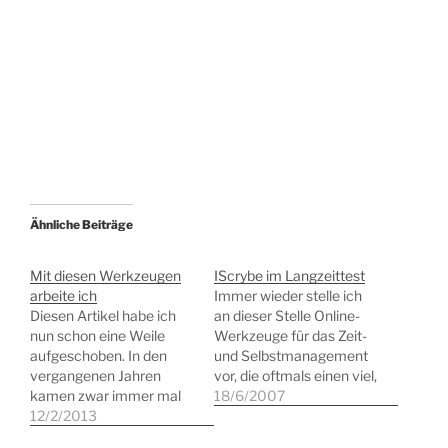
Ähnliche Beiträge
Mit diesen Werkzeugen
IScrybe im Langzeittest
arbeite ich
Immer wieder stelle ich
Diesen Artikel habe ich
an dieser Stelle Online-
nun schon eine Weile
Werkzeuge für das Zeit-
aufgeschoben. In den
und Selbstmanagement
vergangenen Jahren
vor, die oftmals einen viel,
kamen zwar immer mal
häufig aber auch einen
18/6/2007
wieder persönliche Mails,
12/2/2013
wenig versprechenden
die um einen Software-
Eindruck machen.