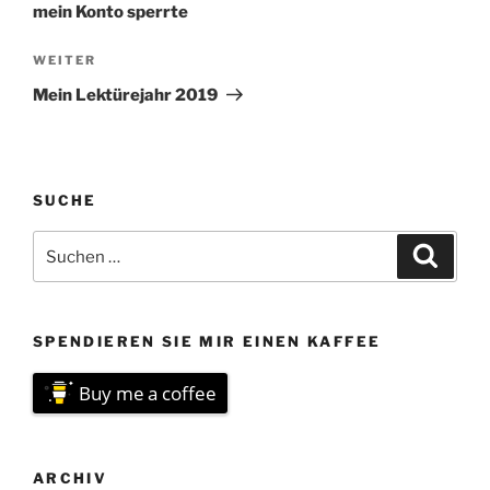
mein Konto sperrte
Nächster
WEITER
Beitrag
Mein Lektürejahr 2019
SUCHE
Suchen
Suche
nach:
SPENDIEREN SIE MIR EINEN KAFFEE
Buy me a coffee
ARCHIV