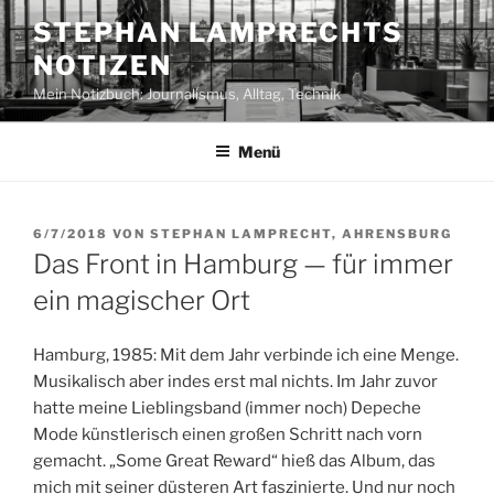
Zum
STEPHAN LAMPRECHTS
Inhalt
NOTIZEN
springen
Mein Notizbuch: Journalismus, Alltag, Technik
Menü
VERÖFFENTLICHT
6/7/2018
VON
STEPHAN LAMPRECHT, AHRENSBURG
AM
Das Front in Hamburg — für immer
ein magischer Ort
Hamburg, 1985: Mit dem Jahr verbinde ich eine Menge.
Musikalisch aber indes erst mal nichts. Im Jahr zuvor
hatte meine Lieblingsband (immer noch) Depeche
Mode künstlerisch einen großen Schritt nach vorn
gemacht. „Some Great Reward“ hieß das Album, das
mich mit seiner düsteren Art faszinierte. Und nur noch