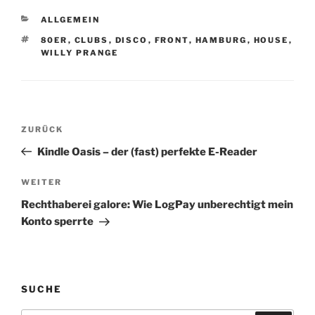
Düsseldorf. Das ist
KATEGORIEN
ALLGEMEIN
keinesfalls abwertend
gegenüber der DEG
SCHLAGWÖRTER
80ER
,
CLUBS
,
DISCO
,
FRONT
,
HAMBURG
,
HOUSE
,
WILLY PRANGE
gemeint. Ich bewundere
deren…
Beitragsnavigation
Vorheriger
ZURÜCK
Beitrag
Kindle Oasis – der (fast) perfekte E-Reader
Nächster
WEITER
Beitrag
Rechthaberei galore: Wie LogPay unberechtigt mein
Konto sperrte
SUCHE