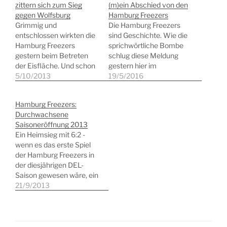
zittern sich zum Sieg
(m)ein Abschied von den
gegen Wolfsburg
Hamburg Freezers
Grimmig und
Die Hamburg Freezers
entschlossen wirkten die
sind Geschichte. Wie die
Hamburg Freezers
sprichwörtliche Bombe
gestern beim Betreten
schlug diese Meldung
der Eisfläche. Und schon
gestern hier im
nach 30 Sekunden war
5/10/2013
Familienleben ein. Wer
19/5/2016
der Puck auch erstmals
hier regelmäßig mitliest,
auf der richtigen Seite im
weiß, dass die
Hamburg Freezers:
Netz. Die Mannen um
Mannschaft für mich und
Durchwachsene
Benoit Laporte waren
meine beiden Kinder
Saisoneröffnung 2013
sofort da. Die
große Bedeutung hatte.
Ein Heimsieg mit 6:2 -
Wolfsburger indes auch.
Fast 5 Jahre sind wir alle
wenn es das erste Spiel
Und damit war dieser
drei zu jedem Heimspiel
der Hamburg Freezers in
Spielstand weniger als 2
gefahren, haben gelitten,
der diesjährigen DEL-
Minuten nach…
gejubelt, gefeiert und…
Saison gewesen wäre, ein
perfekter Auftakt. Leider
21/9/2013
war aber bereits der dritte
Spieltag und der Gegner
hieß nicht Mannheim
oder Berlin, sondern