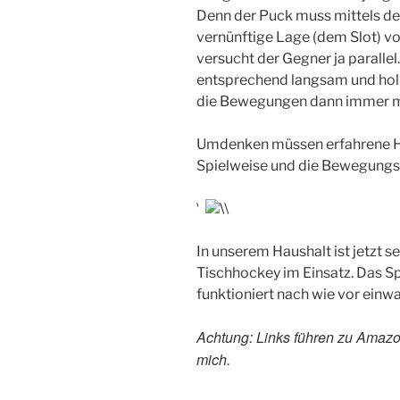
Denn der Puck muss mittels der
vernünftige Lage (dem Slot) v
versucht der Gegner ja parall
entsprechend langsam und holpr
die Bewegungen dann immer meh
Umdenken müssen erfahrene H
Spielweise und die Bewegungsab
\
\
\
\
In unserem Haushalt ist jetzt se
Tischhockey im Einsatz. Das 
funktioniert nach wie vor einwan
Achtung: Links führen zu Amazon
mich.