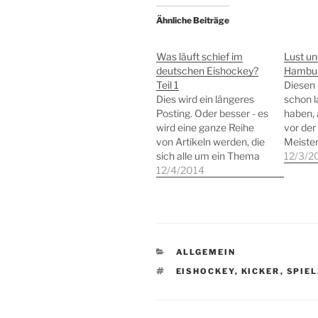
Ähnliche Beiträge
Was läuft schief im
Lust un
deutschen Eishockey?
Hambur
Teil 1
Diesen 
Dies wird ein längeres
schon 
Posting. Oder besser - es
haben, 
wird eine ganze Reihe
vor der
von Artikeln werden, die
Meister
sich alle um ein Thema
scheint
12/3/2
drehen: Eishockey in
12/4/2014
richtig
Deutschland. Also wenn
zu sein
Sie sich nicht für den (oft
ist der 
so genannten)
körper
schnellsten Sport der
Mannsc
Welt interessieren,
Meine 
KATEGORIEN
ALLGEMEIN
suchen Sie sich hier gern
Soziali
anderen Lesestoff aus.
Kindert
SCHLAGWÖRTER
EISHOCKEY
,
KICKER
,
SPIE
Was…
ich ein
Kühnha
Trunsc