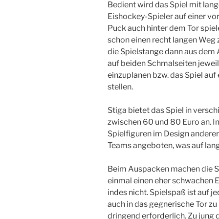
Bedient wird das Spiel mit lang
Eishockey-Spieler auf einer vo
Puck auch hinter dem Tor spiel
schon einen recht langen Weg 
die Spielstange dann aus dem A
auf beiden Schmalseiten jeweil
einzuplanen bzw. das Spiel auf
stellen.
Stiga bietet das Spiel in ver
zwischen 60 und 80 Euro an. 
Spielfiguren im Design ander
Teams angeboten, was auf lang
Beim Auspacken machen die Sp
einmal einen eher schwachen Ei
indes nicht. Spielspaß ist auf 
auch in das gegnerische Tor zu 
dringend erforderlich. Zu jung