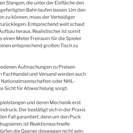
en Stangen, die unter der Eisfläche den
rgefertigten Bahn laufen lassen. Um den
en zu können, muss der Verteidiger
zurücklegen. Entsprechend weit schaut
ufbau heraus. Realistischer ist somit
s einen Meter Freiraum für die Spieler
 einen entsprechend großen Tisch zu
schiedenen Aufmachungen zu Preisen
Im Fachhandel und Versand werden auch
er Nationalmannschaften oder NHL-
e Sicht für Abwechslung sorgt.
ielstangen und deren Mechanik erst
ndruck. Der bestätigt sich in der Praxis
jeden Fall garantiert, denn um den Puck
bugsieren, ist Reaktionsschnelle
 dürfen die Gegner deswegen nicht sein.