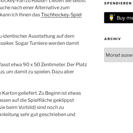
hockey-Fan zu Hause? Lieben Sie selbst
SPENDIEREN 
Suche nach einer Alternative zum
 kann ich Ihnen das
Tischhockey-Spiel
Buy me
ezu identischer Ausstattung auf dem
ARCHIV
ssiker. Sogar Turniere werden damit
Archiv
asst etwa 90 x 50 Zentimeter. Der Platz
aus, um damit zu spielen. Dazu aber
n Karton geliefert. Zu Beginn ist etwas
ssen auf die Spielfläche geklippst
ie beim Vorbild) sind noch zu
er Anleitung sehr gut geschrieben und