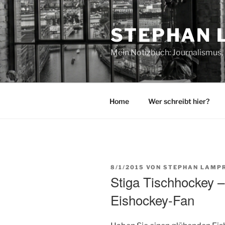
Zum
Inhalt
STEPHAN 
springen
Mein Notizbuch: Journalismus, 
Home
Wer schreibt hier?
VERÖFFENTLICHT
8/1/2015
VON
STEPHAN LAMPR
AM
Stiga Tischhockey –
Eishockey-Fan