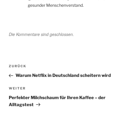
gesunder Menschenverstand.
Die Kommentare sind geschlossen.
Beitragsnavigation
Vorheriger
ZURÜCK
Beitrag
Warum Netflix in Deutschland scheitern wird
Nächster
WEITER
Beitrag
Perfekter Milchschaum für Ihren Kaffee – der
Alltagstest