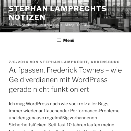
Zum
STEPHAN LAMPRECHTS
Inhalt
NOTIZEN
springen
Mein Notizbuch: Journalismus, Alltag, Technik
Menü
VERÖFFENTLICHT
7/6/2014
VON
STEPHAN LAMPRECHT, AHRENSBURG
AM
Aufpassen, Frederick Townes – wie
Geld verdienen mit WordPress
gerade nicht funktioniert
Ich mag WordPress nach wie vor, trotz aller Bugs,
immer wieder auftauchender Performance-Probleme
und den genauso regelmäßig vorhandenen
Sicherheitslücken. Seit fast 10 Jahren laufen meine