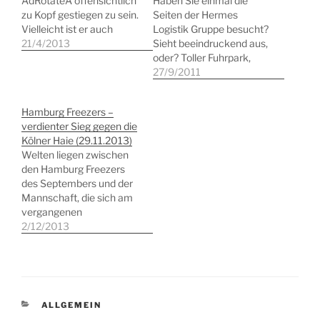
AdRotateÂ offensichtlich
Haben Sie einmal die
zu Kopf gestiegen zu sein.
Seiten der Hermes
Vielleicht ist er auch
Logistik Gruppe besucht?
einfach schlicht zu jung,
21/4/2013
Sieht beeindruckend aus,
um sich an den originären
oder? Toller Fuhrpark,
Shareware-Gedanken zu
fast wie DHL. Nun in
27/9/2011
erinnern. Oder er suchte
meinen Jugendtagen gab
nach einer Möglichkeit,
es tatsächlich in den
Hamburg Freezers –
schnell Geld mit seinem
Hausfarben lackierte
verdienter Sieg gegen die
Plug-in zu verdienen. Ich
Fahrzeuge und die
Kölner Haie (29.11.2013)
habe einige Jahre
passende Overalls. Und
Welten liegen zwischen
AdRotate sehr gern
wie bei der Post, arbeitete
den Hamburg Freezers
genutzt.…
der Hermes Versand mit
des Septembers und der
festangestellten
Mannschaft, die sich am
Mitarbeitern. Das ist aus…
vergangenen
Wochenende in der
2/12/2013
heimischen O2-World
präsentierte. Das Fanherz
ist getröstet, nach all dem
Spott nun auch mal
Schlagzeilen wie â€œdas
KATEGORIEN
ALLGEMEIN
heißeste Team der