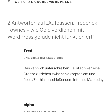
Ligaâ€ zu lesen. Das
SCHLAGWÖRTER
W3 TOTAL CACHE
,
WORDPRESS
perfekte Wochenende
begann am Freitag mit
dem Besuch…
2 Antworten auf „Aufpassen, Frederick
Townes – wie Geld verdienen mit
WordPress gerade nicht funktioniert“
Fred
9/6/2014 UM 15:52 UHR
Das kann ich unterschreiben. Es ist schwer, eine
Grenze zu ziehen zwischen akzeptablem und
übers Ziel hinausschießendem Internet-Marketing.
cipha
1/10/2014 UM 11:02 UHR