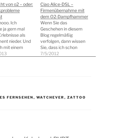
ht von o2 – oder:
Ciao Alice-DSL –
kprobleme
Firmenübernahme mit
t
dem O2-Dampfhammer
ooo. Ich
Wenn Sie das
e ja gern mal
Geschehen in diesem
rlebnisse als
Blog regelmäßig
ent nieder. Und
verfolgen, dann wissen
h mit einem
Sie, dass ich schon
ten Lachen ist
013
einige Jahre mein DSL
7/5/2012
eit nunmehr 11
von Alice beziehe. Und
dauernde Störung
dann wissen Sie auch,
-DSL Anschlusses
dass ich seit fast zwei
agen. Aber von
Jahren das IP-TV-
h bin ja leider bei
Angebot aus dem
ndet, weil die
gleichen Hause nutze.
che
Das wird aber wohl nicht
ES FERNSEHEN
,
WATCHEVER
,
ZATTOO
gesellschaft, sich
mehr lange so bleiben.
gt die
Es…
sche
gesellschaft…