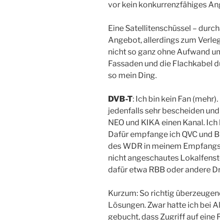
vor kein konkurrenzfähiges An
Eine Satellitenschüssel – durch
Angebot, allerdings zum Verle
nicht so ganz ohne Aufwand u
Fassaden und die Flachkabel du
so mein Ding.
DVB-T
: Ich bin kein Fan (mehr
jedenfalls sehr bescheiden und 
NEO und KIKA einen Kanal. Ich 
Dafür empfange ich QVC und Bi
des WDR in meinem Empfangsgeb
nicht angeschautes Lokalfenst
dafür etwa RBB oder andere Dr
Kurzum: So richtig überzeugen
Lösungen. Zwar hatte ich bei 
gebucht, dass Zugriff auf eine