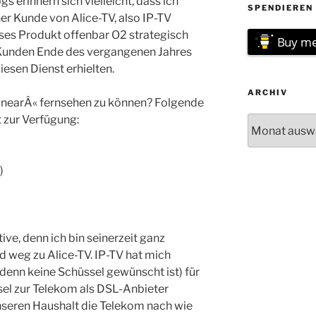
 erinnern sich vielleicht, dass ich
SPENDIEREN 
er Kunde von Alice-TV, also IP-TV
eses Produkt offenbar O2 strategisch
Buy me
e Kunden Ende des vergangenen Jahres
esen Dienst erhielten.
ARCHIV
»linearÂ« fernsehen zu können? Folgende
t zur Verfügung:
Archiv
)
tive, denn ich bin seinerzeit ganz
 weg zu Alice-TV. IP-TV hat mich
 denn keine Schüssel gewünscht ist) für
el zur Telekom als DSL-Anbieter
nseren Haushalt die Telekom nach wie