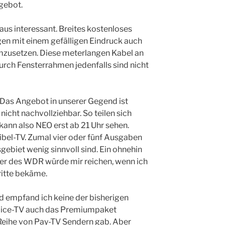
gebot.
aus interessant. Breites kostenloses
gen mit einem gefälligen Eindruck auch
mzusetzen. Diese meterlangen Kabel an
rch Fensterrahmen jedenfalls sind nicht
). Das Angebot in unserer Gegend ist
nicht nachvollziehbar. So teilen sich
kann also NEO erst ab 21 Uhr sehen.
bel-TV. Zumal vier oder fünf Ausgaben
iet wenig sinnvoll sind. Ein ohnehin
er des WDR würde mir reichen, wenn ich
itte bekäme.
d empfand ich keine der bisherigen
Alice-TV auch das Premiumpaket
 Reihe von Pay-TV Sendern gab. Aber