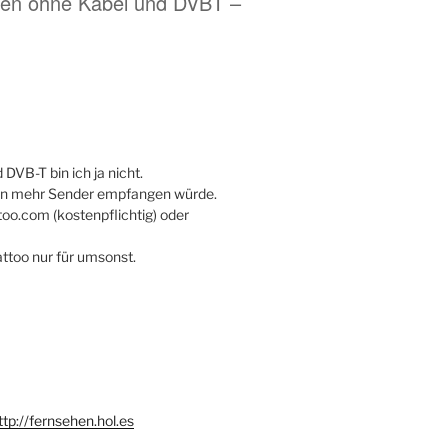
hen ohne Kabel und DVBT –
DVB-T bin ich ja nicht.
an mehr Sender empfangen würde.
too.com (kostenpflichtig) oder
attoo nur für umsonst.
ttp://fernsehen.hol.es