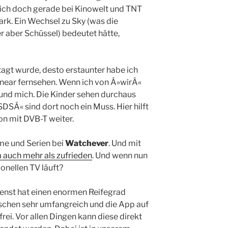
sich doch gerade bei Kinowelt und TNT
tark. Ein Wechsel zu Sky (was die
 aber Schüssel) bedeutet hätte,
tagt wurde, desto erstaunter habe ich
inear fernsehen. Wenn ich von Â»wirÂ«
 und mich. Die Kinder sehen durchaus
SÂ« sind dort noch ein Muss. Hier hilft
on mit DVB-T weiter.
lme und Serien bei
Watchever
. Und mit
a auch mehr als zufrieden
. Und wenn nun
onellen TV läuft?
ienst hat einen enormen Reifegrad
ischen sehr umfangreich und die App auf
ei. Vor allen Dingen kann diese direkt