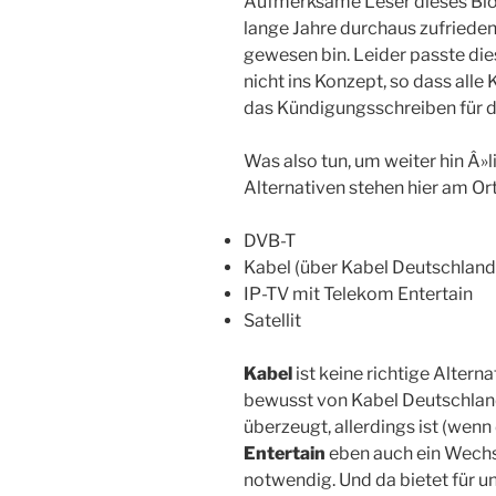
Aufmerksame Leser dieses Blogs
lange Jahre durchaus zufrieden
gewesen bin. Leider passte di
nicht ins Konzept, so dass all
das Kündigungsschreiben für di
Was also tun, um weiter hin Â
Alternativen stehen hier am Or
DVB-T
Kabel (über Kabel Deutschland
IP-TV mit Telekom Entertain
Satellit
Kabel
ist keine richtige Alterna
bewusst von Kabel Deutschland
überzeugt, allerdings ist (wenn
Entertain
eben auch ein Wechs
notwendig. Und da bietet für u