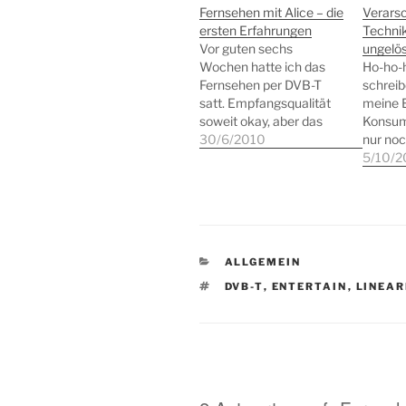
Fernsehen mit Alice – die
Verarsc
ersten Erfahrungen
Techni
Vor guten sechs
ungelös
Wochen hatte ich das
Ho-ho-h
Fernsehen per DVB-T
schreib
satt. Empfangsqualität
meine E
soweit okay, aber das
Konsum
Programmangebot
30/6/2010
nur noc
reichte mir nicht mehr.
herzhaf
5/10/2
Also Kabelanschluss
meine s
reaktiveren? Ziemlich
Tagen 
teuer inzwischen und
des o2
was in Foren und
zu ertr
anderswo zur
vorn: Ic
KATEGORIEN
ALLGEMEIN
Empfangsqualität und
o2 gela
Stabilität von Kabel
spanis
SCHLAGWÖRTER
DVB-T
,
ENTERTAIN
,
LINEAR
Deutschland zu lesen
Telefon
war, konnte nicht
unbedin
überzeugen. Sat?
italieni
Bisschen viel Aufwand…
Telefon