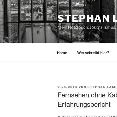
Zum
Inhalt
STEPHAN 
springen
Mein Notizbuch: Journalismus, 
Home
Wer schreibt hier?
VERÖFFENTLICHT
19/4/2014
VON
STEPHAN LAM
AM
Fernsehen ohne Ka
Erfahrungsbericht