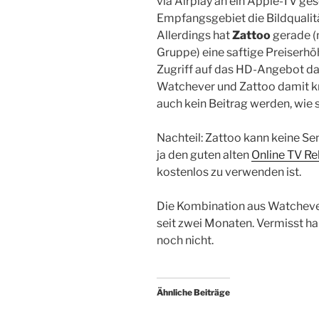
via Airplay an ein Apple-TV ge
Empfangsgebiet die Bildqualitä
Allerdings hat
Zattoo
gerade (
Gruppe) eine saftige Preiserhö
Zugriff auf das HD-Angebot da
Watchever und Zattoo damit kna
auch kein Beitrag werden, wie s
Nachteil: Zattoo kann keine S
ja den guten alten
Online TV Re
kostenlos zu verwenden ist.
Die Kombination aus Watchever 
seit zwei Monaten. Vermisst ha
noch nicht.
Ähnliche Beiträge