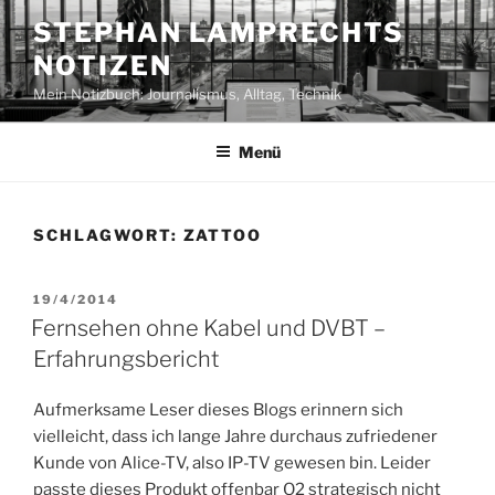
Zum
STEPHAN LAMPRECHTS
Inhalt
NOTIZEN
springen
Mein Notizbuch: Journalismus, Alltag, Technik
Menü
SCHLAGWORT:
ZATTOO
VERÖFFENTLICHT
19/4/2014
AM
Fernsehen ohne Kabel und DVBT –
Erfahrungsbericht
Aufmerksame Leser dieses Blogs erinnern sich
vielleicht, dass ich lange Jahre durchaus zufriedener
Kunde von Alice-TV, also IP-TV gewesen bin. Leider
passte dieses Produkt offenbar O2 strategisch nicht