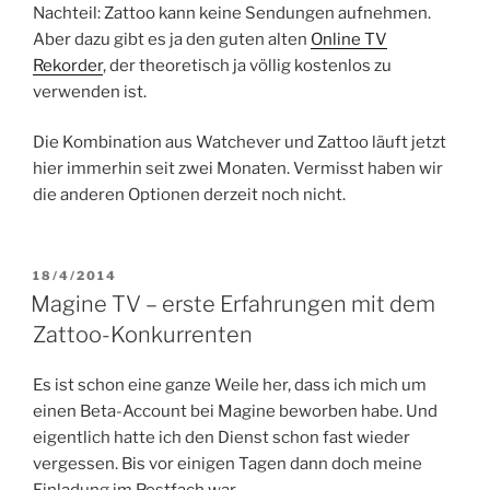
Nachteil: Zattoo kann keine Sendungen aufnehmen.
Aber dazu gibt es ja den guten alten
Online TV
Rekorder
, der theoretisch ja völlig kostenlos zu
verwenden ist.
Die Kombination aus Watchever und Zattoo läuft jetzt
hier immerhin seit zwei Monaten. Vermisst haben wir
die anderen Optionen derzeit noch nicht.
VERÖFFENTLICHT
18/4/2014
AM
Magine TV – erste Erfahrungen mit dem
Zattoo-Konkurrenten
Es ist schon eine ganze Weile her, dass ich mich um
einen Beta-Account bei Magine beworben habe. Und
eigentlich hatte ich den Dienst schon fast wieder
vergessen. Bis vor einigen Tagen dann doch meine
Einladung im Postfach war.