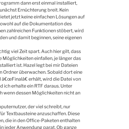
ogramm dann erst einmal installiert,
zunächst Ernüchterung breit. Kein
tet jetzt keine einfachen Lösungen auf
sowohl auf die Dokumentation des
en zahlreichen Funktionen stöbert, wird
den und damit beginnen, seine eigenen
htig viel Zeit spart. Auch hier gilt, dass
 Möglichkeiten einfallen, je länger das
liert ist. Hazel legt bei mir Dateien
nen Ordner überwachen. Sobald dort eine
€œFinalâ€ erhält, wird die Datei von
 ich erhalte ein RTF daraus. Unter
ch wenn dessen Möglichkeiten nicht an
uternutzer, der viel schreibt, nur
für Textbausteine anzuschaffen. Diese
, die in den Office-Paketen enthalten
l in jeder Anwendung parat. Ob ganze