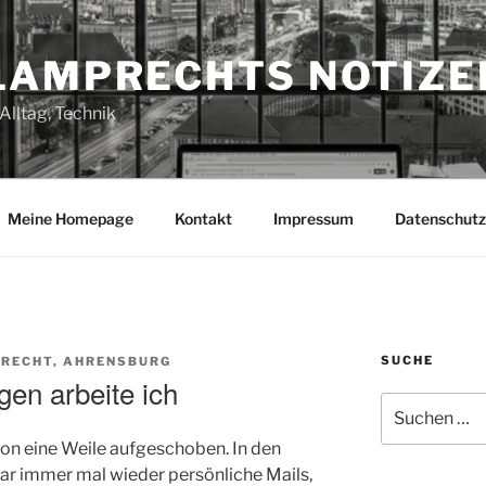
LAMPRECHTS NOTIZE
Alltag, Technik
Meine Homepage
Kontakt
Impressum
Datenschutz
SUCHE
RECHT, AHRENSBURG
en arbeite ich
Suchen
nach:
hon eine Weile aufgeschoben. In den
r immer mal wieder persönliche Mails,