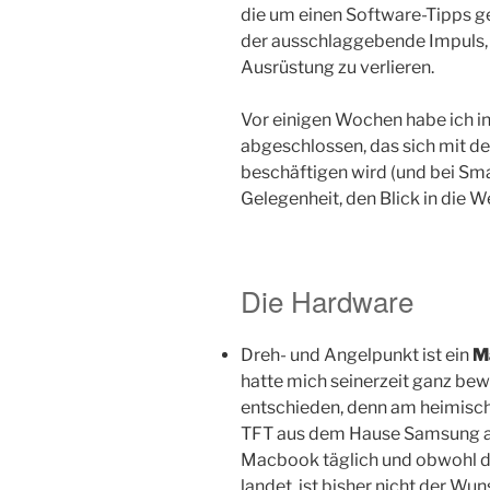
die um einen Software-Tipps ge
der ausschlaggebende Impuls,
Ausrüstung zu verlieren.
Vor einigen Wochen habe ich i
abgeschlossen, das sich mit d
beschäftigen wird (und bei Sma
Gelegenheit, den Blick in die 
Die Hardware
Dreh- und Angelpunkt ist ein
M
hatte mich seinerzeit ganz bewus
entschieden, denn am heimische
TFT aus dem Hause Samsung an
Macbook täglich und obwohl do
landet, ist bisher nicht der W