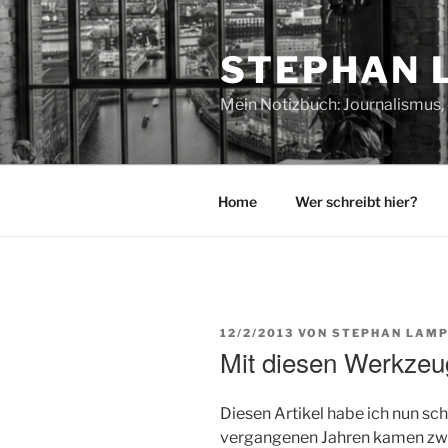
Zum
Inhalt
STEPHAN 
springen
Mein Notizbuch: Journalismus, 
Home
Wer schreibt hier?
VERÖFFENTLICHT
12/2/2013
VON
STEPHAN LAMP
AM
Mit diesen Werkzeug
Diesen Artikel habe ich nun sc
vergangenen Jahren kamen zwa