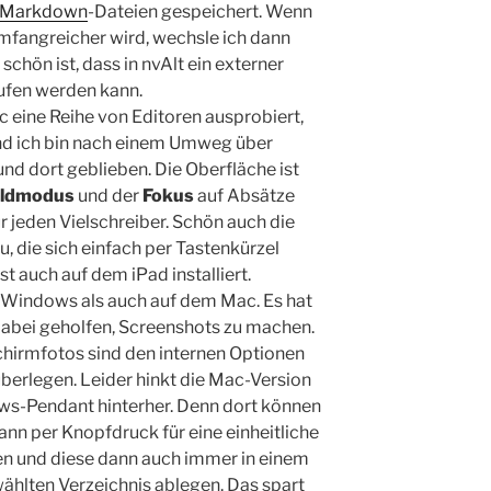
Markdown
-Dateien gespeichert. Wenn
 umfangreicher wird, wechsle ich dann
hön ist, dass in nvAlt ein externer
rufen werden kann.
c eine Reihe von Editoren ausprobiert,
nd ich bin nach einem Umweg über
nd dort geblieben. Die Oberfläche ist
ildmodus
und der
Fokus
auf Absätze
ür jeden Vielschreiber. Schön auch die
 die sich einfach per Tastenkürzel
t auch auf dem iPad installiert.
r Windows als auch auf dem Mac. Es hat
n dabei geholfen, Screenshots zu machen.
chirmfotos sind den internen Optionen
berlegen. Leider hinkt die Mac-Version
s-Pendant hinterher. Denn dort können
dann per Knopfdruck für eine einheitliche
n und diese dann auch immer in einem
hlten Verzeichnis ablegen. Das spart