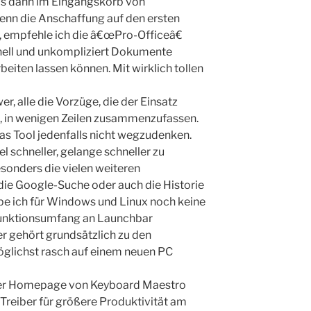
das dann im Eingangskorb von
enn die Anschaffung auf den ersten
nt, empfehle ich die â€œPro-Officeâ€
hnell und unkompliziert Dokumente
beiten lassen können. Mit wirklich tollen
er, alle die Vorzüge, die der Einsatz
t, in wenigen Zeilen zusammenzufassen.
as Tool jedenfalls nicht wegzudenken.
l schneller, gelange schneller zu
onders die vielen weiteren
die Google-Suche oder auch die Historie
be ich für Windows und Linux noch keine
Funktionsumfang an Launchbar
r gehört grundsätzlich zu den
glichst rasch auf einem neuen PC
er Homepage von Keyboard Maestro
 Treiber für größere Produktivität am