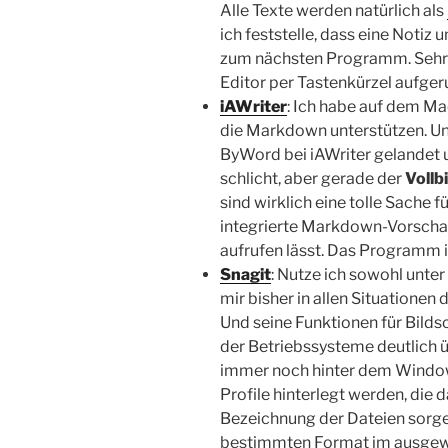
Alle Texte werden natürlich als
ich feststelle, dass eine Notiz
zum nächsten Programm. Sehr sc
Editor per Tastenkürzel aufge
iAWriter
: Ich habe auf dem Ma
die Markdown unterstützen. U
ByWord bei iAWriter gelandet u
schlicht, aber gerade der
Vollb
sind wirklich eine tolle Sache f
integrierte Markdown-Vorschau,
aufrufen lässt. Das Programm is
Snagit
: Nutze ich sowohl unte
mir bisher in allen Situatione
Und seine Funktionen für Bilds
der Betriebssysteme deutlich ü
immer noch hinter dem Window
Profile hinterlegt werden, die 
Bezeichnung der Dateien sorge
bestimmten Format im ausgewä