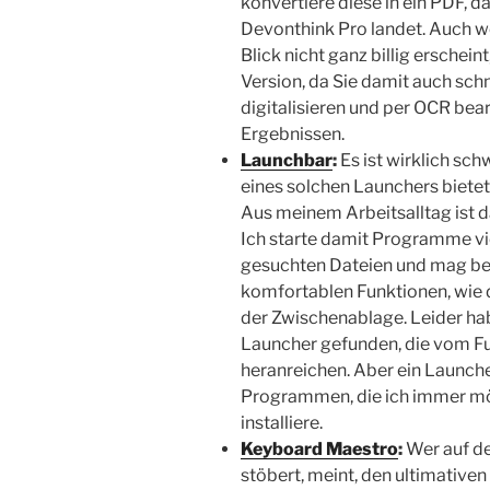
konvertiere diese in ein PDF, 
Devonthink Pro landet. Auch w
Blick nicht ganz billig erschei
Version, da Sie damit auch sc
digitalisieren und per OCR bear
Ergebnissen.
Launchbar
:
Es ist wirklich schw
eines solchen Launchers biete
Aus meinem Arbeitsalltag ist d
Ich starte damit Programme vie
gesuchten Dateien und mag bes
komfortablen Funktionen, wie 
der Zwischenablage. Leider ha
Launcher gefunden, die vom 
heranreichen. Aber ein Launche
Programmen, die ich immer mö
installiere.
Keyboard Maestro
:
Wer auf d
stöbert, meint, den ultimativen