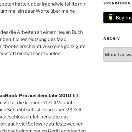
beten hatten, aber irgendwie fehlte mir
SPENDIEREN 
 um mal ein paar Worte über meine
Buy me
ndes die Arbeiten an einem neuen Buch
er beruflichen Nutzung des Mac
ARCHIV
rtbooks erscheint). Also eine ganz gute
Archiv
Werkstatt einmal nachzuholen.
acBook-Pro aus dem Jahr 2010
. Ich
st für die kleinere 11 Zoll Variante
n Schreibtisch ist es an einen 23 Zoll
geschlossen. Ich benutzte das
rt auch viel Software zu Testzwecken
unsch nach einem neuen Gerät entstanden.