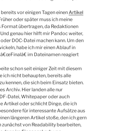
 bereits vor einigen Tagen einen
Artikel
Früher oder später muss ich meine
s Format übertragen, da Redaktionen
Und genau hier hilft mir Pandoc weiter,
F- oder DOC-Datei machen kann. Um den
ckeln, habe ich mir einen Ablauf in
rt â€œFinalâ€ im Dateinamen reagiert
rbeite schon seit einiger Zeit mit diesem
ch nicht behaupten, bereits alle
u kennen, die sich beim Einsatz bieten.
s Archiv. Hier landen alle nur
PDF-Datei, Whitepaper oder auch
e Artikel oder schlicht Dinge, die ich
besondere für interessante Aufsätze aus
nen längeren Artikel stoße, den ich gern
sen zunächst von Readability bearbeiten,