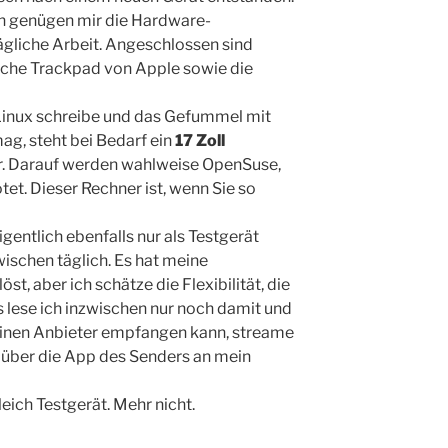
en genügen mir die Hardware-
ägliche Arbeit. Angeschlossen sind
ische Trackpad von Apple sowie die
Linux schreibe und das Gefummel mit
ag, steht bei Bedarf ein
17 Zoll
. Darauf werden wahlweise OpenSuse,
t. Dieser Rechner ist, wenn Sie so
Eigentlich ebenfalls nur als Testgerät
wischen täglich. Es hat meine
t, aber ich schätze die Flexibilität, die
s lese ich inzwischen nur noch damit und
einen Anbieter empfangen kann, streame
über die App des Senders an mein
leich Testgerät. Mehr nicht.