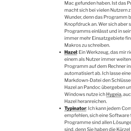
Mac gefunden haben. Ist das Pr
macht sich bei vielen Nutzern 
Wunder, denn das Programm bie
Knopfdruck an. Wer sich aber 
Programms einlässt und in sein
immer mehr Einsatzgebiete fin
Makros zu schreiben.
Hazel
: Ein Werkzeug, das mir ric
einem als Nutzer immer weitere
Programm auf dem Rechner instal
automatisiert ab. Ich lasse ei
Markdown-Datei den Schlüssel â
Hazel an Pandoc übergeben und
Windows nutze ich
Hygeia
, au
Hazel heranreichen.
Typinator
: Ich kann jedem Comp
empfehlen, sich eine Software 
Programme sind allen Lösungen
sind, denn Sie haben die Kürze