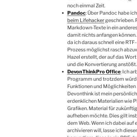
noch einmal Zeit.
Pandoc
: Über Pandoc habe ich
beim Lifehacker
geschrieben. 
Markdown-Texte in ein andere
damit nichts anfangen können. 
da ich daraus schnell eine RT
Prozess möglichst rasch abzuwi
Hazel erstellt, der auf das Wo
und die Konvertierung anstößt.
DevonThinkPro Office
: Ich a
Programm und trotzdem würde i
Funktionen und Möglichkeiten z
Devonthink ist mein persönliche
erdenklichen Materialien wie 
Grafiken. Material für zukünftig
aufheben möchte. Dies gilt ins
dem Web. Wenn ich dabei auf ei
archivieren will, lasse ich die