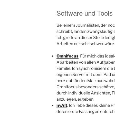
Software und Tools
Bei einem Journalisten, der noc
schreibt, landen zwangsläufig
Ich greife an dieser Stelle ledi
Arbeiten nur sehr schwer wäre.
Omnifocus
: Für mich das ide
Abarbeiten von allen Aufgabe
Familie. Ich synchronisiere d
eigenen Server mit dem iPad 
herrscht für den Mac nun wahrl
Omnifocus besonders schätze, s
durch individuelle Ansichten, F
anzulegen, ergeben.
nvAlt
: Ich liebe dieses kleine
deren erste Fassungen entsteh