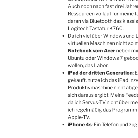
Auch noch nach fast drei Jahr
Ressourcen vollauf für meine t
daran via Bluetooth das klass
Logitech Tastatur K760.
Da ich viel über Windows und 
virtuellen Maschinen nicht so m
Notebook vom Acer
neben mir
Ubuntu oder Windows 7 geboote
wollen, das Labor.
iPad der dritten Generation
: 
gekauft, nutze ich das iPad inz
Produktivmaschine nicht abgelös
sich daraus ergibt. Meine Feed
da ich Servus-TV nicht über m
ich regelmäßig das Programm 
Apple-TV.
iPhone 4s
: Ein Telefon und zug