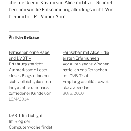
aber der kleine Kasten von Alice nicht vor. Generell
bereuen wir die Entscheidung allerdings nicht. Wir
bleiben bei IP-TV über Alice.
Ähnliche Beiträge
Fernsehen ohne Kabel
Fernsehen mit Alice – die
und DVBT –
ersten Erfahrungen
Erfahrungsbericht
Vor guten sechs Wochen
Aufmerksame Leser
hatte ich das Fernsehen
dieses Blogs erinnern
per DVB-T satt.
sich vielleicht, dass ich
Empfangsqualität soweit
lange Jahre durchaus
okay, aber das
zufriedener Kunde von
Programmangebot
30/6/2010
Alice-TV, also IP-TV
19/4/2014
reichte mir nicht mehr.
gewesen bin. Leider
Also Kabelanschluss
passte dieses Produkt
reaktiveren? Ziemlich
DVB-T find ich gut
offenbar O2 strategisch
teuer inzwischen und was
Im Blog der
nicht ins Konzept, so dass
in Foren und anderswo
Computerwoche findet
alle Kunden Ende des
zur Empfangsqualität und