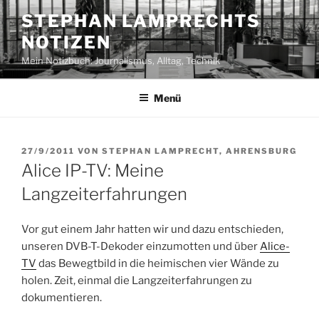
Zum
STEPHAN LAMPRECHTS
Inhalt
NOTIZEN
springen
Mein Notizbuch: Journalismus, Alltag, Technik
Menü
VERÖFFENTLICHT
27/9/2011
VON
STEPHAN LAMPRECHT, AHRENSBURG
AM
Alice IP-TV: Meine
Langzeiterfahrungen
Vor gut einem Jahr hatten wir und dazu entschieden,
unseren DVB-T-Dekoder einzumotten und über
Alice-
TV
das Bewegtbild in die heimischen vier Wände zu
holen. Zeit, einmal die Langzeiterfahrungen zu
dokumentieren.