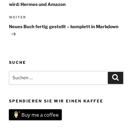
wird: Hermes und Amazon
Nächster
WEITER
Beitrag
Neues Buch fertig gestellt – komplett in Markdown
SUCHE
Suchen
Suche
nach:
SPENDIEREN SIE MIR EINEN KAFFEE
Buy me a coffee