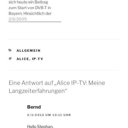
sich heute ein Beitrag
vergangenen Jahres das
Stabilität von Kabel
zum Start von DVB-T in
Kündigungsschreiben für
Deutschland zu lesen
Bayern. Hinsichtlich der
diesen Dienst erhielten.
war, konnte nicht
grundlegenden
2/6/2005
Was also tun, um weiter
überzeugen. Sat?
systemtechnischen Kritik
hin…
Bisschen viel Aufwand…
bin ich mit den Kollegen
durchaus einer Meinung.
Allerdings mit einer
Einschränkung: Auch ich
KATEGORIEN
ALLGEMEIN
hatte zunächst
Empfangsprobleme als
SCHLAGWÖRTER
ALICE
,
IP-TV
DVB-T im Hamburger
Umland eingeführt
wurde, obwohl ich von
der Lage optimalen…
Eine Antwort auf „Alice IP-TV: Meine
Langzeiterfahrungen“
Bernd
2/1/2012 UM 13:11 UHR
Hallo Stephan,