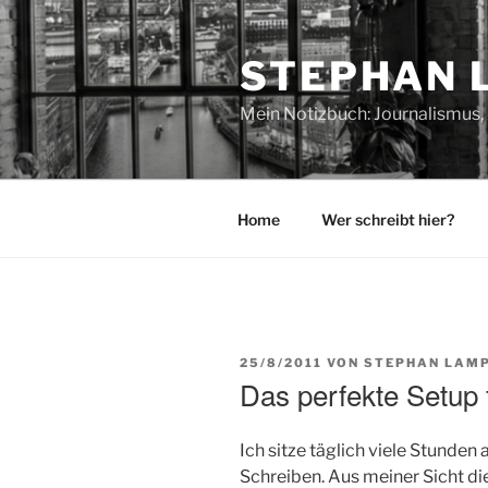
Zum
Inhalt
STEPHAN 
springen
Mein Notizbuch: Journalismus, 
Home
Wer schreibt hier?
VERÖFFENTLICHT
25/8/2011
VON
STEPHAN LAMP
AM
Das perfekte Setup 
Ich sitze täglich viele Stunde
Schreiben. Aus meiner Sicht d