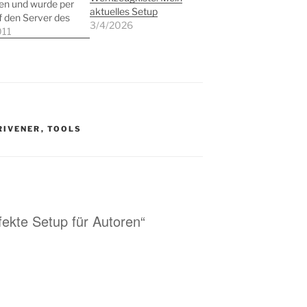
en und wurde per
aktuelles Setup
 den Server des
3/4/2026
 geladen. Es wird
011
g kommenden
erscheinen und
tigt sich mit dem
Networking im
ss. Auf knappen
ten gibt es eine
mierte
RIVENER
,
TOOLS
lung und
ungen, wie sich
fekte Setup für Autoren“