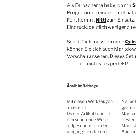
Als Farbschema habe ich mir
S
Programmen eingerichtet habe, 
Font kommt
Nitti
zum Einsatz.
Eindruck, deutlich weniger zu 
Schließlich muss ich noch
Quic
können Sie sich auch Markdown
Vorschau ansehen. Dieses Setup 
aber für mich ist es perfekt!
Ähnliche Beiträge
Mit diesen Werkzeugen
Neues B
arbeite ich
gestellt
Diesen Artikel habe ich
Markd
nun schon eine Weile
Gestern
aufgeschoben. In den
Manuskr
vergangenen Jahren
Buch m