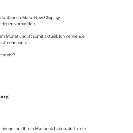
SafariDiensteMake New Clipping<.
chrieben vorhanden.
em Monat und ist somit aktuell. Ich verwende
h sehr neu ist.
cht mehr?
burg
crivener auf Ihrem Macbook haben, dürfte die