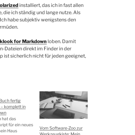
olarized
installiert, das ich in fast allen
die ich ständig und lange nutze. Als
 Ich habe subjektiv wenigstens den
ermüden.
klook for Markdown
loben. Damit
-Dateien direkt im Finder in der
ist sicherlich nicht für jeden geeignet,
uch fertig
 – komplett in
own
 hat das
ipt für ein neues
Vom Software-Zoo zur
ein Haus
Werkzeugkiste: Mein