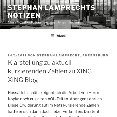
Zum
STEPHAN LAMPRECHTS
Inhalt
NOTIZEN
springen
Mein Notizbuch: Journalismus, Alltag, Technik
Menü
VERÖFFENTLICHT
14/1/2011
VON
STEPHAN LAMPRECHT, AHRENSBURG
AM
Klarstellung zu aktuell
kursierenden Zahlen zu XING |
XING Blog
Hossa! Ich schätze eigentlich die Arbeit von Herrn
Kopka noch aus alten AOL-Zeiten. Aber ganz ehrlich.
Diese Erwiderung auf im Netz kursierende Zahlen
hätte er sich dann doch lieber verkniffen. Da steht