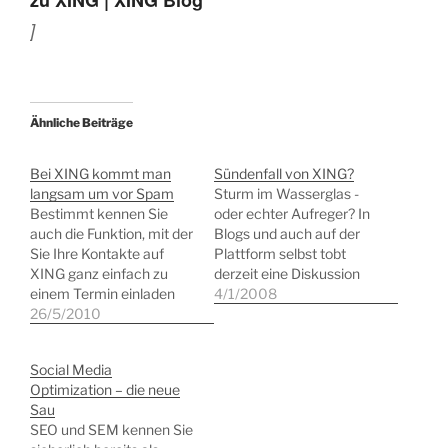
]
Ähnliche Beiträge
Bei XING kommt man
Sündenfall von XING?
langsam um vor Spam
Sturm im Wasserglas -
Bestimmt kennen Sie
oder echter Aufreger? In
auch die Funktion, mit der
Blogs und auch auf der
Sie Ihre Kontakte auf
Plattform selbst tobt
XING ganz einfach zu
derzeit eine Diskussion
einem Termin einladen
über das Einblenden von
4/1/2008
können. Ich nutze die
26/5/2010
Werbung auf den
selbst auch ab und an
Profilseiten von XING.
ganz gern. Aber leider
Diese scheint lediglich
Social Media
missverstehen viele
dann zu erscheinen,
Optimization – die neue
Nutzer die Funktion und
wenn der Dienst in der
Sau
sehen diese als einfache
Basisversion genutzt
SEO und SEM kennen Sie
Möglichkeit, Werbung zu
wird. An den