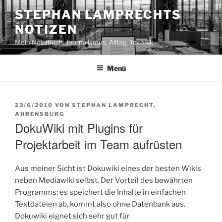
Zum
STEPHAN LAMPRECHTS
Inhalt
NOTIZEN
springen
Mein Notizbuch: Journalismus, Alltag, Technik
Menü
VERÖFFENTLICHT
23/6/2010
VON
STEPHAN LAMPRECHT,
AM
AHRENSBURG
DokuWiki mit Plugins für
Projektarbeit im Team aufrüsten
Aus meiner Sicht ist Dokuwiki eines der besten Wikis
neben Mediawiki selbst. Der Vorteil des bewährten
Programms: es speichert die Inhalte in einfachen
Textdateien ab, kommt also ohne Datenbank aus.
Dokuwiki eignet sich sehr gut für