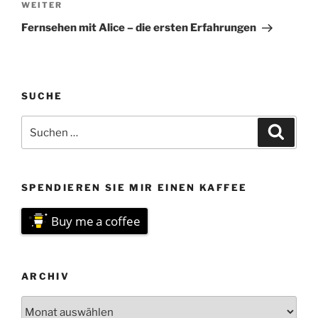
Nächster
WEITER
Beitrag
Fernsehen mit Alice – die ersten Erfahrungen
SUCHE
Suchen
Suche
nach:
SPENDIEREN SIE MIR EINEN KAFFEE
Buy me a coffee
ARCHIV
Archiv