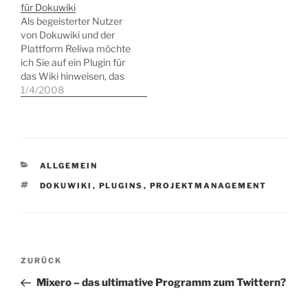
für Dokuwiki
Spezifikationen
Als begeisterter Nutzer
diskutieren wollen. Noch
von Dokuwiki und der
dazu, wenn das Budget
Plattform Reliwa möchte
dafür begrenzt ist, weil
ich Sie auf ein Plugin für
sich erst aus einem
das Wiki hinweisen, das
Â»HobbyÂ« eine lukrative
es ermöglicht, die Reliwa-
1/4/2008
Lösung entwickeln soll.
Daten für einen Nutzer in
Vor dieser…
das Wiki zu integrieren.
Die von Jaloma
entwickelte Erweiterung
zeigt die von einem
KATEGORIEN
ALLGEMEIN
Benutzer gespeicherten
Daten direkt im Wiki an.
SCHLAGWÖRTER
DOKUWIKI
,
PLUGINS
,
PROJEKTMANAGEMENT
Sehr schön!…
Beitragsnavigation
Vorheriger
ZURÜCK
Beitrag
Mixero – das ultimative Programm zum Twittern?