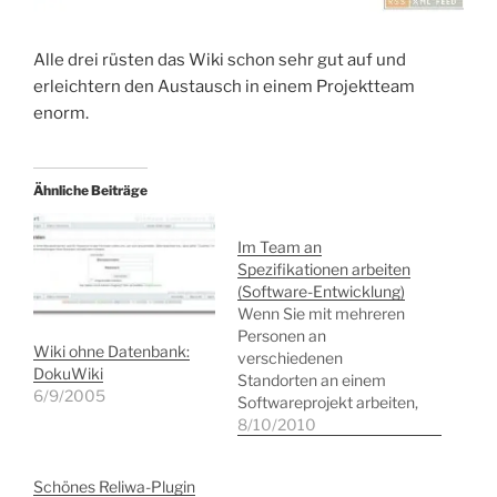
Alle drei rüsten das Wiki schon sehr gut auf und
erleichtern den Austausch in einem Projektteam
enorm.
Ähnliche Beiträge
Im Team an
Spezifikationen arbeiten
(Software-Entwicklung)
Wenn Sie mit mehreren
Personen an
Wiki ohne Datenbank:
verschiedenen
DokuWiki
Standorten an einem
6/9/2005
Softwareprojekt arbeiten,
stellt sich recht schnell
8/10/2010
die Frage, wie Sie denn
gemeinsam Ihre Ideen
Schönes Reliwa-Plugin
austauschen und