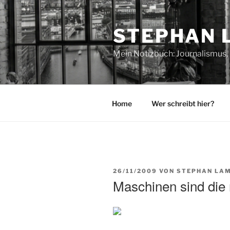
Zum
Inhalt
STEPHAN 
springen
Mein Notizbuch: Journalismus, 
Home
Wer schreibt hier?
VERÖFFENTLICHT
26/11/2009
VON
STEPHAN LAM
AM
Maschinen sind die