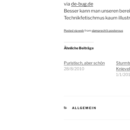
via
de-bug.de
Besser kann man unseren berei
Technikfetischmus kaum illustr
Posted via web
from
slamprecht’s posterous
Ähnliche Beiträge
Puristisch, aber schön
Sturmtr
28/8/2010
Knievel
1/1/20
KATEGORIEN
ALLGEMEIN