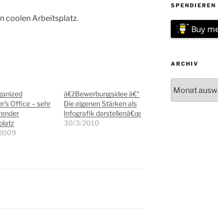
SPENDIEREN 
n coolen Arbeitsplatz.
Buy me
ARCHIV
Archiv
ganized
â€žBewerbungsidee â€“
r’s Office – sehr
Die eigenen Stärken als
erender
Infografik darstellenâ€œ
platz
30/3/2010
/2009