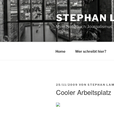
Zum
Inhalt
STEPHAN 
springen
Mein Notizbuch: Journalismus, 
Home
Wer schreibt hier?
VERÖFFENTLICHT
25/11/2009
VON
STEPHAN LAM
AM
Cooler Arbeitsplatz