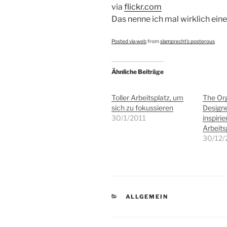
via
flickr.com
Das nenne ich mal wirklich eine
Posted via web
from
slamprecht’s posterous
Ähnliche Beiträge
Toller Arbeitsplatz, um
The Or
sich zu fokussieren
Designe
30/1/2011
inspiri
Arbeits
30/12
KATEGORIEN
ALLGEMEIN