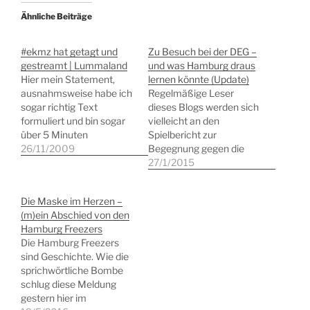
Ähnliche Beiträge
#ekmz hat getagt und
Zu Besuch bei der DEG –
gestreamt | Lummaland
und was Hamburg draus
Hier mein Statement,
lernen könnte (Update)
ausnahmsweise habe ich
Regelmäßige Leser
sogar richtig Text
dieses Blogs werden sich
formuliert und bin sogar
vielleicht an den
über 5 Minuten
Spielbericht zur
Redebeitrag gekommen:
26/11/2009
Begegnung gegen die
Das Internet und wir â€“
DEG erinnern. Der
27/1/2015
eine langsame
Nachmittag fing damals
Annäherung Sehr
für meinen Sohn nicht
Die Maske im Herzen –
geehrte Frau Kohnle-
sonderlich gut an, als ihn
(m)ein Abschied von den
Gross, liebe Renate
ein Puck auf dem Kopf
Hamburg Freezers
Pepper, sehr geehrte
traf. Es folgte ein
Die Hamburg Freezers
Damen und Herren, liebe
munterer Dialog mit der
sind Geschichte. Wie die
Internetnutzer an den
Düsseldorfer EG auf
sprichwörtliche Bombe
Bildschirmen daheim
Twitter, der schließlich in
schlug diese Meldung
oder am Arbeitsplatz,
einer…
gestern hier im
mein erster Computer…