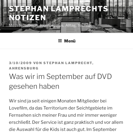
Zum
STEPHAN LAMPRECHTS
Inhalt
NOTIZEN
springen
Mein Notizbuch: Journalismus, Alltag, Technik
Menü
VERÖFFENTLICHT
3/10/2009
VON
STEPHAN LAMPRECHT,
AM
AHRENSBURG
Was wir im September auf DVD
gesehen haben
Wir sind ja seit einigen Monaten Mitglieder bei
Lovefilm, da das Territorium der Seichtgebiete im
Fernsehen sich meiner Frau und mir immer weniger
erschließt. Der Service ist ganz praktisch und vor allem
die Auswahl für die Kids ist auch gut. Im September