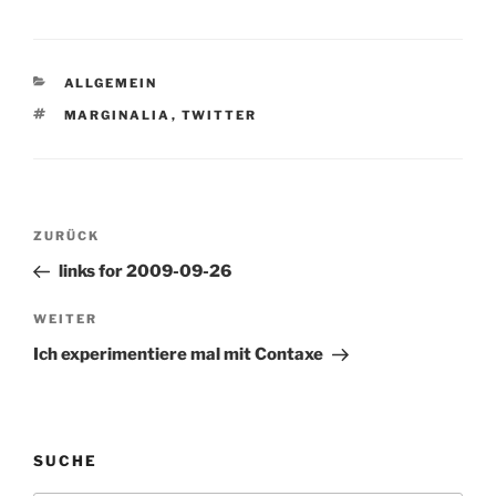
KATEGORIEN
ALLGEMEIN
SCHLAGWÖRTER
MARGINALIA
,
TWITTER
Beitragsnavigation
Vorheriger
ZURÜCK
Beitrag
links for 2009-09-26
Nächster
WEITER
Beitrag
Ich experimentiere mal mit Contaxe
SUCHE