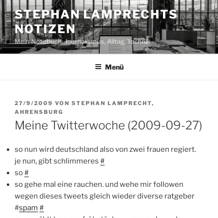
Zum
STEPHAN LAMPRECHTS
Inhalt
NOTIZEN
springen
Mein Notizbuch: Journalismus, Alltag, Technik
Menü
VERÖFFENTLICHT
27/9/2009
VON
STEPHAN LAMPRECHT,
AM
AHRENSBURG
Meine Twitterwoche (2009-09-27)
so nun wird deutschland also von zwei frauen regiert.
je nun, gibt schlimmeres
#
so
#
so gehe mal eine rauchen. und wehe mir followen
wegen dieses tweets gleich wieder diverse ratgeber
#
spam
#