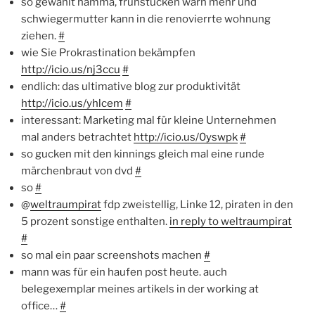
so gewählt hamma, frühstücken warn mehr und
schwiegermutter kann in die renovierrte wohnung
ziehen.
#
wie Sie Prokrastination bekämpfen
http://icio.us/nj3ccu
#
endlich: das ultimative blog zur produktivität
http://icio.us/yhlcem
#
interessant: Marketing mal für kleine Unternehmen
mal anders betrachtet
http://icio.us/0yswpk
#
so gucken mit den kinnings gleich mal eine runde
märchenbraut von dvd
#
so
#
@
weltraumpirat
fdp zweistellig, Linke 12, piraten in den
5 prozent sonstige enthalten.
in reply to weltraumpirat
#
so mal ein paar screenshots machen
#
mann was für ein haufen post heute. auch
belegexemplar meines artikels in der working at
office…
#