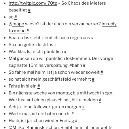
http://twitpic.com/j70tp
– So Chaos des Mieters
beseitigt
#
so
#
@
mopo
wieso? Ist der auch ein verzauberter?
in reply
to mopo
#
Boah…das sieht ziemlich nach regen aus
#
So nun gehts doch los
#
War klar. Ist nicht pünktlich
#
Mal gucken ob wir pünktlich loskommen. Der vorige
zug hatte 15mins verspätung. #
bahn
#
So fahre mal heim. Ist ja schon wieder soweit
#
so hat sich mein geschäftsfeld vermehrt
#
Fahre in hl ein
#
Bin nächste woche von montag bis mittwoch in cgn.
Wer lust auf einen plausch hat, bitte melden
#
Ach ja, liebe follower: guten morgen
#
Warte mal auf die bahn nach hl
#
Huch, ist ja schon wieder Freitag
#
@
Mirko_Kaminski
schön. Bleibt ihr in hh oder gehts