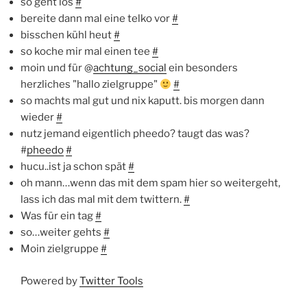
so geht los
#
bereite dann mal eine telko vor
#
bisschen kühl heut
#
so koche mir mal einen tee
#
moin und für @
achtung_social
ein besonders
herzliches "hallo zielgruppe"
#
so machts mal gut und nix kaputt. bis morgen dann
wieder
#
nutz jemand eigentlich pheedo? taugt das was?
#
pheedo
#
hucu..ist ja schon spät
#
oh mann…wenn das mit dem spam hier so weitergeht,
lass ich das mal mit dem twittern.
#
Was für ein tag
#
so…weiter gehts
#
Moin zielgruppe
#
Powered by
Twitter Tools