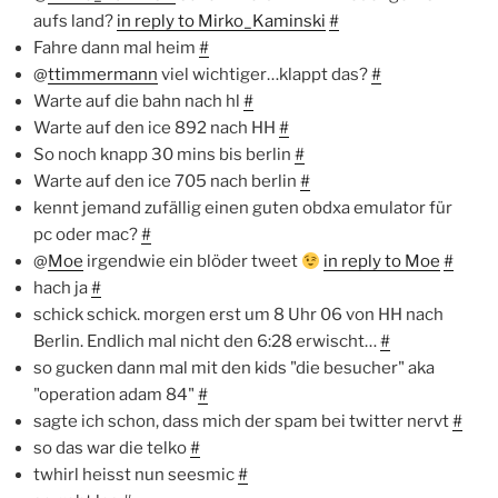
aufs land?
in reply to Mirko_Kaminski
#
Fahre dann mal heim
#
@
ttimmermann
viel wichtiger…klappt das?
#
Warte auf die bahn nach hl
#
Warte auf den ice 892 nach HH
#
So noch knapp 30 mins bis berlin
#
Warte auf den ice 705 nach berlin
#
kennt jemand zufällig einen guten obdxa emulator für
pc oder mac?
#
@
Moe
irgendwie ein blöder tweet
in reply to Moe
#
hach ja
#
schick schick. morgen erst um 8 Uhr 06 von HH nach
Berlin. Endlich mal nicht den 6:28 erwischt…
#
so gucken dann mal mit den kids "die besucher" aka
"operation adam 84"
#
sagte ich schon, dass mich der spam bei twitter nervt
#
so das war die telko
#
twhirl heisst nun seesmic
#