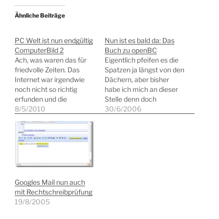
Ähnliche Beiträge
PC Welt ist nun endgültig
Nun ist es bald da: Das
ComputerBild 2
Buch zu openBC
Ach, was waren das für
Eigentlich pfeifen es die
friedvolle Zeiten. Das
Spatzen ja längst von den
Internet war irgendwie
Dächern, aber bisher
noch nicht so richtig
habe ich mich an dieser
erfunden und die
Stelle denn doch
Zeitschrift Â«PC WeltÂ»
8/5/2010
zurückgehalten, zu früh
30/6/2006
war prall und dick. Gefüllt
etwas zu verraten. Da
mit allerlei Workshops,
nun aber das Manuskript
Listings für Batch-
gesetzt ist und in den
Dateien oder kleinen
Druck geht, möchte ich
Apps sowie wirklich
nicht unerwähnt lassen,
fundierten Tests. Dann
dass in wenigen Tagen
trat das böse Internet in
mein Buch zu…
Googles Mail nun auch
die friedliche Welt der IT-
mit Rechtschreibprüfung
Zeitschriften…
19/8/2005