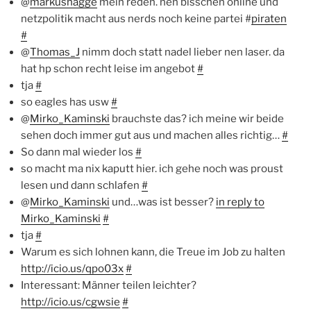
@
markushagge
mein reden. nen bisschen online und
netzpolitik macht aus nerds noch keine partei #
piraten
#
@
Thomas_J
nimm doch statt nadel lieber nen laser. da
hat hp schon recht leise im angebot
#
tja
#
so eagles has usw
#
@
Mirko_Kaminski
brauchste das? ich meine wir beide
sehen doch immer gut aus und machen alles richtig…
#
So dann mal wieder los
#
so macht ma nix kaputt hier. ich gehe noch was proust
lesen und dann schlafen
#
@
Mirko_Kaminski
und…was ist besser?
in reply to
Mirko_Kaminski
#
tja
#
Warum es sich lohnen kann, die Treue im Job zu halten
http://icio.us/qpo03x
#
Interessant: Männer teilen leichter?
http://icio.us/cgwsie
#