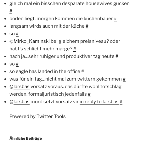
gleich mal ein bisschen desparate housewives gucken
#
boden liegt..morgen kommen die küchenbauer
#
langsam wirds auch mit der küche
#
so
#
@
Mirko_Kaminski
bei gleichem preisniveau? oder
habt's schlicht mehr marge?
#
hach ja…sehr ruhiger und produktiver tag heute
#
so
#
so eagle has landed in the office
#
was für ein tag…nicht mal zum twittern gekommen
#
@
larsbas
vorsatz voraus. das dürfte wohl totschlag
werden. formaljuristisch jedenfalls
#
@
larsbas
mord setzt vorsatz vir
in reply to larsbas
#
Powered by
Twitter Tools
Ähnliche Beiträge