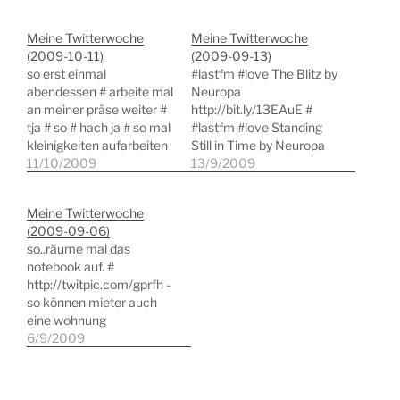
Meine Twitterwoche
Meine Twitterwoche
(2009-10-11)
(2009-09-13)
so erst einmal
#lastfm #love The Blitz by
abendessen # arbeite mal
Neuropa
an meiner präse weiter #
http://bit.ly/13EAuE #
tja # so # hach ja # so mal
#lastfm #love Standing
kleinigkeiten aufarbeiten
Still in Time by Neuropa
und meine präse für
11/10/2009
http://bit.ly/Zb049 # so #
13/9/2009
morgen vorbereiten #
so..die kranken kleinen
vertragsentwurf für mein
mäuse liegen im bett. #
Meine Twitterwoche
neues buch ist da. ändert
mache mal eine
(2009-09-06)
nix am scheiss wetter #
mindmap für ein neues
so..räume mal das
hach # #lastfm #love
buchkonzept...könnte
notebook auf. #
Showroom Dummies by…
spannend sein # hach ja #
http://twitpic.com/gprfh -
tja # @paulinepauline ich
so können mieter auch
weiss schon, warum ich…
eine wohnung
hinterlassen # neues
6/9/2009
projekt online: Daily
Office und Management
Tipps.