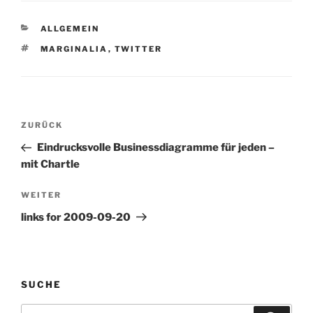
http://bit.ly/1pLNWl #
schreibe gerade an
KATEGORIEN
ALLGEMEIN
einem beitrag twitter für
führungskräfte # so #
SCHLAGWÖRTER
MARGINALIA
,
TWITTER
@mosmann du held!
vielen dank! # tja # so #
so, wäre ja…
Beitragsnavigation
Vorheriger
ZURÜCK
Beitrag
Eindrucksvolle Businessdiagramme für jeden –
mit Chartle
Nächster
WEITER
Beitrag
links for 2009-09-20
SUCHE
Suchen