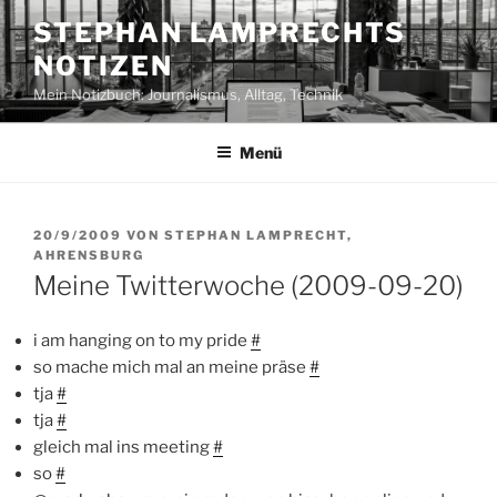
Zum
STEPHAN LAMPRECHTS
Inhalt
NOTIZEN
springen
Mein Notizbuch: Journalismus, Alltag, Technik
Menü
VERÖFFENTLICHT
20/9/2009
VON
STEPHAN LAMPRECHT,
AM
AHRENSBURG
Meine Twitterwoche (2009-09-20)
i am hanging on to my pride
#
so mache mich mal an meine präse
#
tja
#
tja
#
gleich mal ins meeting
#
so
#